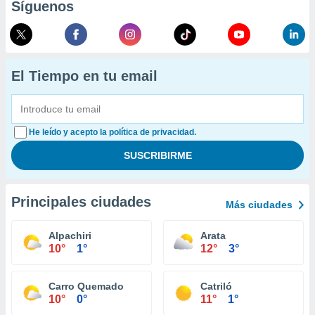
Síguenos
El Tiempo en tu email
He leído y acepto la política de privacidad.
Principales ciudades
Más ciudades
Alpachiri
Arata
10°
1°
12°
3°
Carro Quemado
Catriló
10°
0°
11°
1°