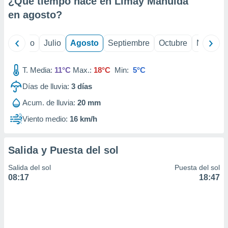
¿Qué tiempo hace en Limay Mahuida
ados con el
 seleccionar
en
agosto
?
o.
calización
yo
Junio
Julio
Agosto
Septiembre
Octubre
Noviemb
precisa e
ión mediante
T. Media:
11°C
Max.:
18°C
Min:
5°C
, publicidad
Días de lluvia:
3
días
dos,
Acum. de lluvia:
20 mm
 publicidad
,
Viento medio:
16 km/h
ón de
 desarrollo
s.
Salida y Puesta del sol
tros 1199
Salida del sol
Puesta del sol
ios
08:17
18:47