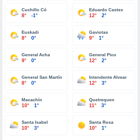
Cuchillo Có
Eduardo Castex
8°
-1°
12°
2°
Euskadi
Gaviotas
8°
0°
9°
1°
General Acha
General Pico
9°
0°
12°
2°
General San Martín
Intendente Alvear
8°
0°
12°
3°
Macachín
Quetrequen
10°
1°
11°
3°
Santa Isabel
Santa Rosa
10°
3°
10°
1°