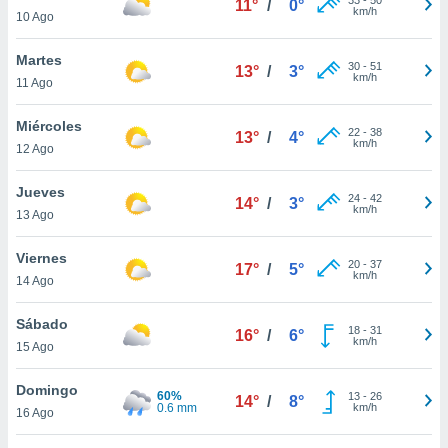
11°
/
0°
ublicidad y
km/h
10 Ago
do en
Martes
 mismo.
30
-
51
13°
/
3°
km/h
sultar más
11 Ago
 en nuestra
 Cookies
y
Miércoles
22
-
38
13°
/
4°
ualquier
km/h
12 Ago
ento
Jueves
 botón
24
-
42
14°
/
3°
km/h
13 Ago
ación de
kies
 disponible
Viernes
20
-
37
17°
/
5°
e nuestra
km/h
14 Ago
.
Sábado
IVAMENTE,
18
-
31
16°
/
6°
km/h
15 Ago
as
Domingo
60%
13
-
26
14°
/
8°
 a cookies
0.6 mm
km/h
16 Ago
 no aceptar