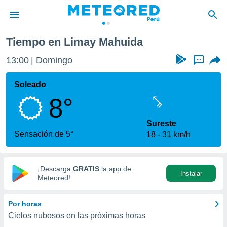
Tiempo en Limay Mahuida
privacidad
13:00
Domingo
...
o de
e
e) ha sido
Soleado
or
8°
es para
ue la
 que se
Sureste
e calidad.
Sensación de 5°
18
31 km/h
eder a este
ediante las
opciones:
¡Descarga
GRATIS
la app de
Instalar
ookies y
Meteored!
e forma
Por horas
d digital
Cielos nubosos en las próximas horas
ada, basada