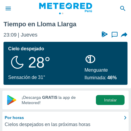
a
Lloma Llarga
Tiempo en Lloma Llarga
privacidad
23:09
Jueves
...
o de
e
e) ha sido
Cielo despejado
or
28°
es para
ue la
 que se
Menguante
e calidad.
Sensación de 31°
Iluminada:
46%
eder a este
ediante las
opciones:
¡Descarga
GRATIS
la app de
Instalar
ookies y
Meteored!
e forma
Por horas
d digital
Cielos despejados en las próximas horas
ada, basada