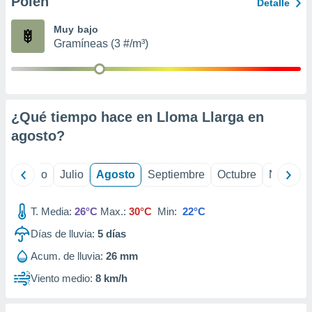
Polen
ados con el
Detalle
 seleccionar
o.
Muy bajo
Gramíneas (3 #/m³)
calización
precisa e
ión mediante
, publicidad
¿Qué tiempo hace en Lloma Llarga en
dos,
agosto
?
 publicidad
,
ón de
yo
Junio
Julio
Agosto
Septiembre
Octubre
Noviemb
 desarrollo
s.
T. Media:
26°C
Max.:
30°C
Min:
22°C
tros 1199
ios
Días de lluvia:
5
días
Acum. de lluvia:
26 mm
Viento medio:
8 km/h