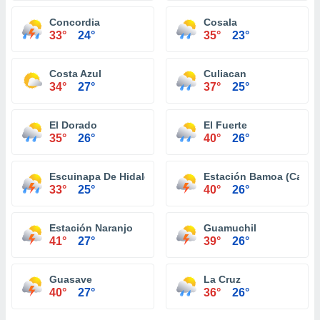
Concordia
Cosala
33°
24°
35°
23°
Costa Azul
Culiacan
34°
27°
37°
25°
El Dorado
El Fuerte
35°
26°
40°
26°
Escuinapa De Hidalgo
Estación Bamoa (Campo
33°
25°
40°
26°
Estación Naranjo
Guamuchil
41°
27°
39°
26°
Guasave
La Cruz
40°
27°
36°
26°