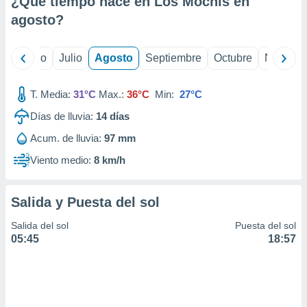
¿Qué tiempo hace en Los Mochis en
ados con el
 seleccionar
agosto
?
o.
calización
yo
Junio
Julio
Agosto
Septiembre
Octubre
Noviemb
precisa e
ión mediante
T. Media:
31°C
Max.:
36°C
Min:
27°C
, publicidad
Días de lluvia:
14
días
dos,
Acum. de lluvia:
97 mm
 publicidad
,
Viento medio:
8 km/h
ón de
 desarrollo
s.
Salida y Puesta del sol
tros 1199
Salida del sol
Puesta del sol
ios
05:45
18:57