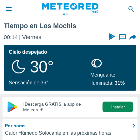
Tiempo en Los Mochis
privacidad
00:14
Viernes
...
o de
e
e) ha sido
Cielo despejado
or
30°
es para
ue la
 que se
Menguante
e calidad.
Sensación de 36°
Iluminada:
31%
eder a este
ediante las
opciones:
¡Descarga
GRATIS
la app de
Instalar
ookies y
Meteored!
e forma
Por horas
d digital
Calor Húmedo Sofocante en las próximas horas
ada, basada