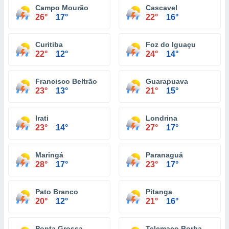
Campo Mourão
Cascavel
26°
17°
22°
16°
Curitiba
Foz do Iguaçu
22°
12°
24°
14°
Francisco Beltrão
Guarapuava
23°
13°
21°
15°
Irati
Londrina
23°
14°
27°
17°
Maringá
Paranaguá
28°
17°
23°
17°
Pato Branco
Pitanga
20°
12°
21°
16°
Ponta Grossa
Telemaco Borba