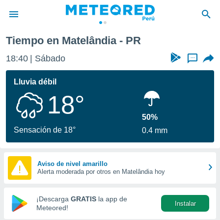
Tiempo en Matelândia - PR
privacidad
18:40
Sábado
...
o de
e
e) ha sido
Lluvia débil
or
18°
es para
ue la
 que se
50%
e calidad.
Sensación de 18°
0.4 mm
eder a este
ediante las
opciones:
Aviso de nivel amarillo
Alerta moderada por otros en Matelândia hoy
ookies y
e forma
¡Descarga
GRATIS
la app de
Instalar
d digital
Meteored!
ada, basada