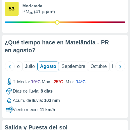
ados con el
Moderada
 seleccionar
53
o.
PM₂₅ (41 µg/m³)
calización
precisa e
ión mediante
¿Qué tiempo hace en Matelândia - PR
, publicidad
en
agosto
?
dos,
 publicidad
,
yo
Junio
Julio
Agosto
Septiembre
Octubre
Noviemb
ón de
 desarrollo
s.
T. Media:
19°C
Max.:
25°C
Min:
14°C
tros 1199
Días de lluvia:
8
días
ios
Acum. de lluvia:
103 mm
Viento medio:
11 km/h
Salida y Puesta del sol