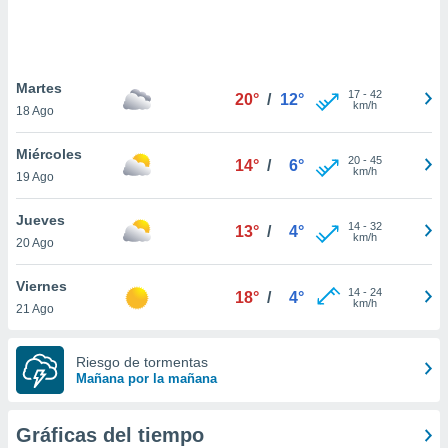
ste abono
 botón
.
Martes
17
-
42
20°
/
12°
nto,
km/h
18 Ago
cios
Miércoles
kies,
20
-
45
14°
/
6°
km/h
19 Ago
ores únicos
as similares
nar,
Jueves
14
-
32
13°
/
4°
rocesar
km/h
20 Ago
onales como
 este sitio
Viernes
recciones IP
14
-
24
18°
/
4°
km/h
21 Ago
ficadores de
 posible
s
Riesgo de tormentas
 traten tus
Mañana por la mañana
nales en
 interés
go a lo que
Gráficas del tiempo
nerte. Para