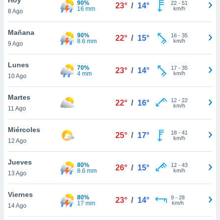
90%
ublicidad y
22
-
51
23°
/
14°
16 mm
km/h
8 Ago
do en
 mismo.
Mañana
90%
16
-
35
22°
/
15°
sultar más
8.6 mm
km/h
9 Ago
 en nuestra
 Cookies
y
Lunes
70%
17
-
35
ualquier
23°
/
14°
4 mm
km/h
10 Ago
ento
 botón
Martes
12
-
22
22°
/
16°
ación de
km/h
11 Ago
kies
 disponible
Miércoles
18
-
41
e nuestra
25°
/
17°
km/h
12 Ago
.
Jueves
IVAMENTE,
80%
12
-
43
26°
/
15°
8.6 mm
km/h
13 Ago
as
Viernes
80%
9
-
28
23°
/
14°
 a cookies
17 mm
km/h
14 Ago
 no aceptar