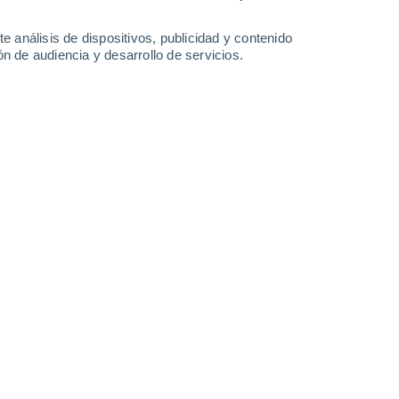
-
51
km/h
24
-
58
km/h
25
-
50
km/h
15
-
45
km/h
e análisis de dispositivos, publicidad y contenido
n de audiencia y desarrollo de servicios.
Noreste
0 Bajo
14
-
47 km/h
FPS:
no
Noreste
0 Bajo
14
-
36 km/h
FPS:
no
Noreste
0 Bajo
14
-
24 km/h
FPS:
no
Noreste
5 Medio
8
-
23 km/h
FPS:
6-10
Noreste
8 ¡Muy Alto!
5
-
26 km/h
FPS:
25-50