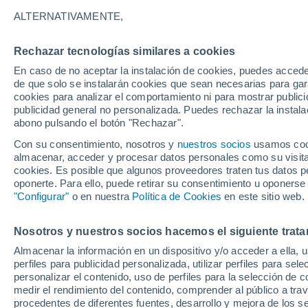
20°
ALTERNATIVAMENTE,
Rechazar tecnologías similares a cookies
Noreste
En caso de no aceptar la instalación de cookies, puedes accede
Sensación de 20°
16
-
33 km
de que solo se instalarán cookies que sean necesarias para garan
cookies para analizar el comportamiento ni para mostrar publici
publicidad general no personalizada. Puedes rechazar la instala
abono pulsando el botón "Rechazar".
Tiempo 1 - 7 días
Mapa de nubosidad
Satélites
M
Con su consentimiento, nosotros y
nuestros socios
usamos cooki
almacenar, acceder y procesar datos personales como su visita e
cookies. Es posible que algunos proveedores traten tus datos pe
oponerte. Para ello, puede retirar su consentimiento u oponerse
Viernes
Sábado
D
Jueves
"Configurar"
o en nuestra
Política de Cookies
en este sitio web.
14 Ago
15 Ago
13 Ago
Nosotros y nuestros socios hacemos el siguiente trata
Almacenar la información en un dispositivo y/o acceder a ella, 
perfiles para publicidad personalizada, utilizar perfiles para sele
personalizar el contenido, uso de perfiles para la selección de c
37°
/
15°
36°
/
15°
36°
/
16°
medir el rendimiento del contenido, comprender al público a tra
procedentes de diferentes fuentes, desarrollo y mejora de los se