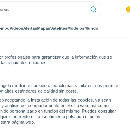
empo
Vídeos
Alertas
Mapas
Satélites
Modelos
Mundo
r profesionales para garantizar que la información que se
 las siguientes opciones:
os
Melgar de Fernamental
Próxima semana
ecogida mediante cookies o tecnologías similares, nos permite
on altos estándares de calidad sin coste.
rnamental 8 - 14 días
eb aceptando la instalación de todas las cookies, ya sean
 y análisis del comportamiento en el sitio web, así como
...
ntenido personalizado en función del mismo. Puedes consultar
alquier momento el consentimiento pulsando el botón
Por horas
uestra página web.
Cielos despejados en las
próximas horas