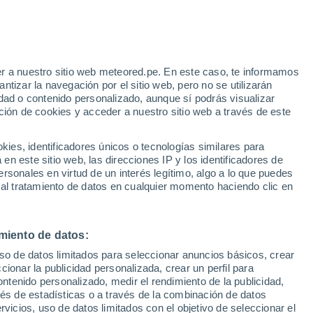
r a nuestro sitio web meteored.pe. En este caso, te informamos
/h
tizar la navegación por el sitio web, pero no se utilizarán
dad o contenido personalizado, aunque sí podrás visualizar
ción de cookies y acceder a nuestro sitio web a través de este
odelos
es, identificadores únicos o tecnologías similares para
n este sitio web, las direcciones IP y los identificadores de
rsonales en virtud de un interés legítimo, algo a lo que puedes
 al tratamiento de datos en cualquier momento haciendo clic en
omingo
Lunes
Martes
Miércoles
16 Ago
17 Ago
18 Ago
19 Ago
miento de datos:
uso de datos limitados para seleccionar anuncios básicos, crear
ccionar la publicidad personalizada, crear un perfil para
ontenido personalizado, medir el rendimiento de la publicidad,
37°
/
15°
34°
/
17°
26°
/
14°
33°
/
12°
vés de estadísticas o a través de la combinación de datos
rvicios, uso de datos limitados con el objetivo de seleccionar el