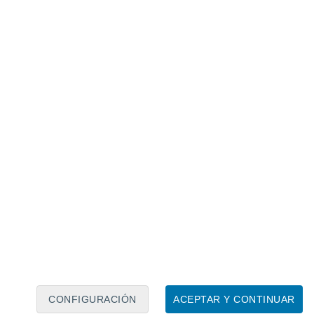
Calendario lunar
Lun
Mar
Mié
Jue
Vie
Sáb
Dom
6
7
8
9
10
11
12
13
14
15
16
17
18
19
CONFIGURACIÓN
ACEPTAR Y CONTINUAR
6