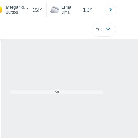
Melgar de Fernamental
Lima
Cuzco
22°
19°
Burgos
Lima
Cusco
°C