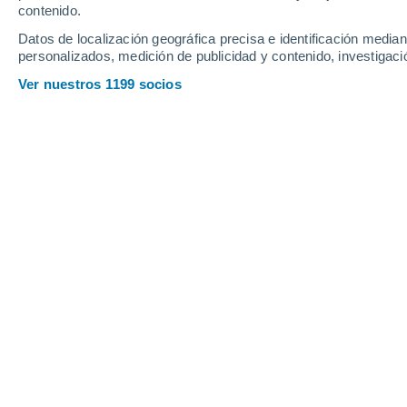
contenido.
26
-
57
km/h
25
-
49
km/h
14
20
-
47
km/h
Datos de localización geográfica precisa e identificación mediant
personalizados, medición de publicidad y contenido, investigació
Jueves, 13 de agosto
Ver nuestros 1199 socios
Cielo despejado
19°
02:00
Sensación T.
19°
Cielo despejado
16°
05:00
Sensación T.
16°
Nubes y claros
17°
08:00
Sensación T.
17°
Soleado
25°
11:00
Sensación T.
26°
Soleado
33°
14:00
Sensación T.
31°