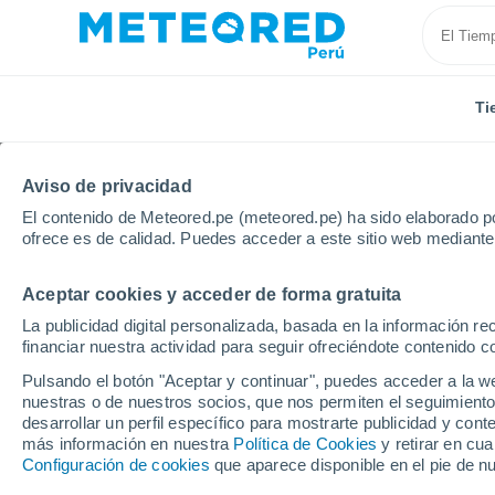
Ti
Aviso de privacidad
El contenido de Meteored.pe (meteored.pe) ha sido elaborado po
ofrece es de calidad. Puedes acceder a este sitio web mediante
Aceptar cookies y acceder de forma gratuita
Inicio
España
Castilla y León
Provincia de Burg
La publicidad digital personalizada, basada en la información r
financiar nuestra actividad para seguir ofreciéndote contenido c
Tiempo en Melgar de Fe
Pulsando el botón "Aceptar y continuar", puedes acceder a la w
nuestras o de nuestros socios, que nos permiten el seguimiento
10:24
Jueves
desarrollar un perfil específico para mostrarte publicidad y co
más información en nuestra
Política de Cookies
y retirar en cu
Configuración de cookies
que aparece disponible en el pie de n
Nubes y claros