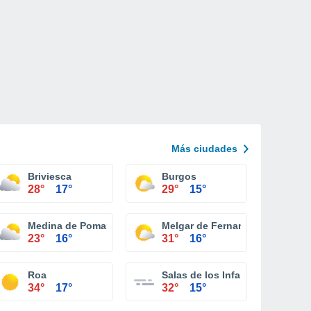
Más ciudades
Briviesca
Burgos
28°
17°
29°
15°
Medina de Pomar
Melgar de Fernamental
23°
16°
31°
16°
Roa
Salas de los Infantes
34°
17°
32°
15°