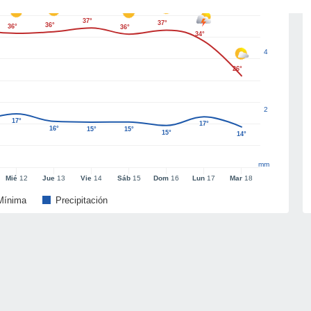
37°
37°
36°
36°
36°
34°
4
26°
2
17°
17°
16°
15°
15°
15°
14°
mm
Mié
12
Jue
13
Vie
14
Sáb
15
Dom
16
Lun
17
Mar
18
Mínima
Precipitación