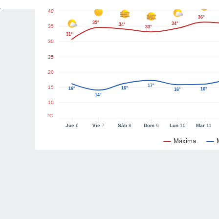
40
36°
35°
34°
34°
35
33°
31°
30
25
20
17°
15
16°
16°
16°
16°
14°
10
°C
Jue
6
Vie
7
Sáb
8
Dom
9
Lun
10
Mar
11
Máxima