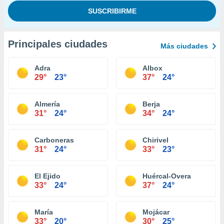
Principales ciudades
Más ciudades
Adra
Albox
29°
23°
37°
24°
Almería
Berja
31°
24°
34°
24°
Carboneras
Chirivel
31°
24°
33°
23°
El Ejido
Huércal-Overa
33°
24°
37°
24°
María
Mojácar
33°
20°
30°
25°