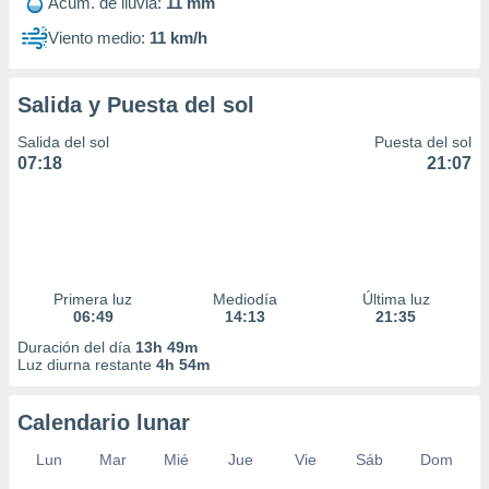
Acum. de lluvia:
11 mm
ar perfiles
idad
Viento medio:
11 km/h
a, utilizar
a
 la
Salida y Puesta del sol
da, crear un
Salida del sol
Puesta del sol
personalizar
07:18
21:07
o, uso de
a la
e contenido
do, medir el
 de la
medir el
Primera luz
Mediodía
Última luz
 del
06:49
14:13
21:35
 comprender
 través de
Duración del día
13h 49m
Luz diurna restante
4h 54m
s o a través
nación de
edentes de
Calendario lunar
fuentes,
y mejora de
Lun
Mar
Mié
Jue
Vie
Sáb
Dom
os, uso de