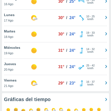
30°
/
25°
ublicidad y
km/h
16 Ago
do en
Lunes
 mismo.
10
-
25
30°
/
24°
km/h
sultar más
17 Ago
 en nuestra
 Cookies
y
Martes
19
-
33
30°
/
24°
ualquier
km/h
18 Ago
ento
Miércoles
 botón
14
-
32
31°
/
24°
km/h
19 Ago
ación de
kies
 disponible
Jueves
25
-
42
31°
/
24°
e nuestra
km/h
20 Ago
.
Viernes
IVAMENTE,
16
-
37
29°
/
23°
km/h
21 Ago
as
Gráficas del tiempo
 a cookies
 no aceptar