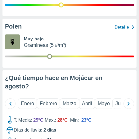
retirar su
ento u
 de datos
Polen
Detalle
er momento
ic en
Muy bajo
o en
Gramíneas (5 #/m³)
 Cookies
en
eb.
y
socios
¿Qué tiempo hace en Mojácar en
el
agosto
?
to de
Enero
Febrero
Marzo
Abril
Mayo
Junio
Ju
la
 en un
 y/o acceder
T. Media:
25°C
Max.:
28°C
Min:
23°C
 de datos
Días de lluvia:
2
días
ara
 anuncios