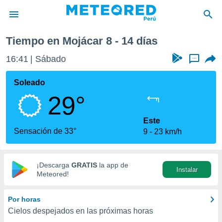
Próxima semana
Tiempo en Mojácar 8 - 14 días
privacidad
16:41
Sábado
...
o de
e
e) ha sido
Soleado
or
29°
es para
ue la
 que se
Este
e calidad.
Sensación de 33°
9
23 km/h
eder a este
ediante las
opciones:
¡Descarga
GRATIS
la app de
Instalar
ookies y
Meteored!
e forma
Por horas
d digital
Cielos despejados en las próximas horas
ada, basada