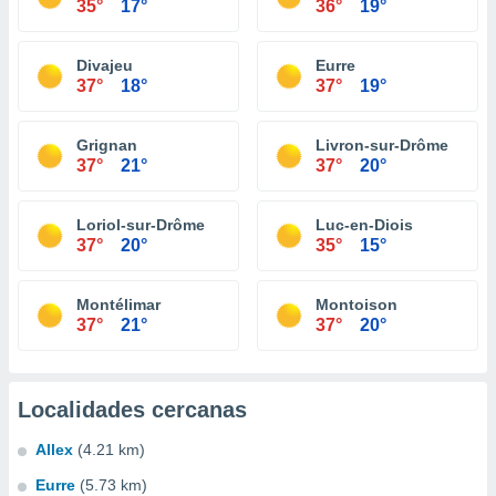
35°
17°
36°
19°
Divajeu
Eurre
37°
18°
37°
19°
Grignan
Livron-sur-Drôme
37°
21°
37°
20°
Loriol-sur-Drôme
Luc-en-Diois
37°
20°
35°
15°
Montélimar
Montoison
37°
21°
37°
20°
Localidades cercanas
Allex
(4.21 km)
Eurre
(5.73 km)