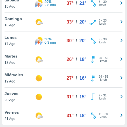
40%
ublicidad y
5
-
30
37°
/
21°
2.8 mm
km/h
15 Ago
do en
 mismo.
Domingo
6
-
23
33°
/
20°
sultar más
km/h
16 Ago
 en nuestra
 Cookies
y
Lunes
50%
9
-
38
ualquier
30°
/
20°
0.3 mm
km/h
17 Ago
ento
 botón
Martes
25
-
52
26°
/
18°
ación de
km/h
18 Ago
kies
 disponible
Miércoles
24
-
55
e nuestra
27°
/
16°
km/h
19 Ago
.
Jueves
IVAMENTE,
9
-
31
31°
/
15°
km/h
20 Ago
as
Viernes
11
-
30
31°
/
18°
 a cookies
km/h
21 Ago
 no aceptar