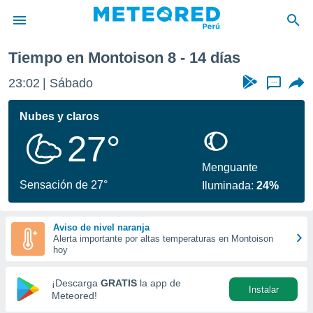
on
Próxima semana
Tiempo en Montoison 8 - 14 días
privacidad
23:02
Sábado
...
o de
e
e) ha sido
Nubes y claros
or
27°
es para
ue la
 que se
Menguante
e calidad.
Sensación de 27°
Iluminada:
24%
eder a este
ediante las
opciones:
Aviso de nivel naranja
Alerta importante por altas temperaturas en Montoison
ookies y
hoy
e forma
¡Descarga
GRATIS
la app de
Instalar
d digital
Meteored!
ada, basada