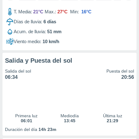
ar perfiles
idad
T. Media:
21°C
Max.:
27°C
Min:
16°C
a, utilizar
Días de lluvia:
6
días
a
 la
Acum. de lluvia:
51 mm
da, crear un
Viento medio:
10 km/h
personalizar
o, uso de
a la
Salida y Puesta del sol
e contenido
do, medir el
Salida del sol
Puesta del sol
 de la
06:34
20:56
medir el
 del
 comprender
 través de
s o a través
nación de
Primera luz
Mediodía
Última luz
edentes de
06:01
13:45
21:29
fuentes,
y mejora de
Duración del día
14h 23m
os, uso de