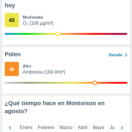
retirar su
hoy
ento u
Moderada
42
 de datos
O₃ (106 µg/m³)
er momento
ic en
o en
 Cookies
en
Polen
eb.
Detalle
Alto
y
socios
Ambrosía (184 #/m³)
el
to de
la
¿Qué tiempo hace en Montoison en
 en un
agosto
?
 y/o acceder
 de datos
ara
Enero
Febrero
Marzo
Abril
Mayo
Junio
Ju
 anuncios