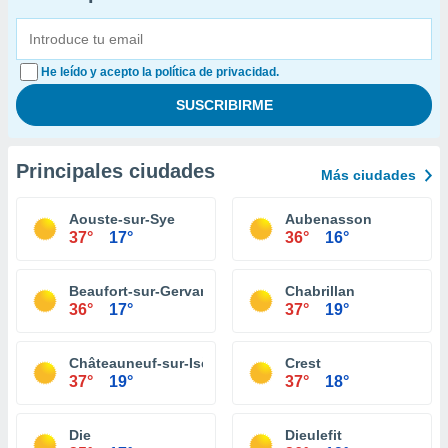
He leído y acepto la política de privacidad.
Principales ciudades
Más ciudades
Aouste-sur-Sye
Aubenasson
37°
17°
36°
16°
Beaufort-sur-Gervanne
Chabrillan
36°
17°
37°
19°
Châteauneuf-sur-Isère
Crest
37°
19°
37°
18°
Die
Dieulefit