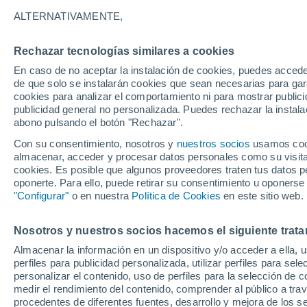
28°
ALTERNATIVAMENTE,
Rechazar tecnologías similares a cookies
30%
En caso de no aceptar la instalación de cookies, puedes accede
Sensación de 28°
0.7 mm
de que solo se instalarán cookies que sean necesarias para garan
cookies para analizar el comportamiento ni para mostrar publici
publicidad general no personalizada. Puedes rechazar la instala
abono pulsando el botón "Rechazar".
Tiempo 1 - 7 días
Mapa de lluvia
Satélites
Modelo
Con su consentimiento, nosotros y
nuestros socios
usamos cooki
almacenar, acceder y procesar datos personales como su visita e
cookies. Es posible que algunos proveedores traten tus datos pe
oponerte. Para ello, puede retirar su consentimiento u oponerse
Sábado
Domingo
Viernes
"Configurar"
o en nuestra
Política de Cookies
en este sitio web.
15 Ago
16 Ago
14 Ago
Nosotros y nuestros socios hacemos el siguiente trata
Almacenar la información en un dispositivo y/o acceder a ella, 
50%
60%
60%
perfiles para publicidad personalizada, utilizar perfiles para sele
0.2 mm
0.6 mm
0.4 mm
personalizar el contenido, uso de perfiles para la selección de c
30°
/
18°
31°
/
19°
31°
/
17°
medir el rendimiento del contenido, comprender al público a tra
procedentes de diferentes fuentes, desarrollo y mejora de los se