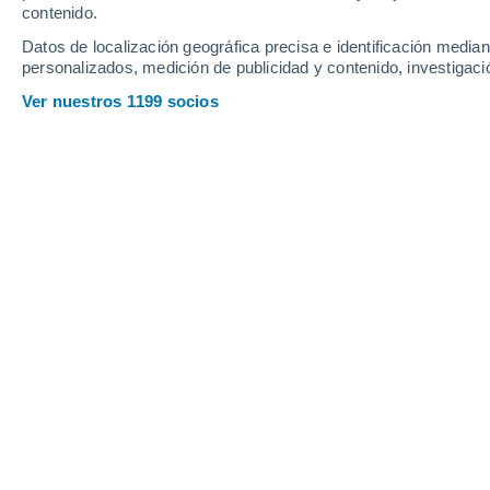
contenido.
5
-
23
km/h
11
-
38
km/h
11
8
-
25
km/h
Datos de localización geográfica precisa e identificación mediant
personalizados, medición de publicidad y contenido, investigació
Viernes, 14 de agosto
Ver nuestros 1199 socios
Nubes y claros
19°
03:00
Sensación T.
19°
Nubes y claros
21°
06:00
Sensación T.
21°
Soleado
24°
09:00
Sensación T.
26°
Nubes y claros
28°
12:00
Sensación T.
27°
Lluvia débil
30%
29°
15:00
0.4 mm
Sensación T.
29°