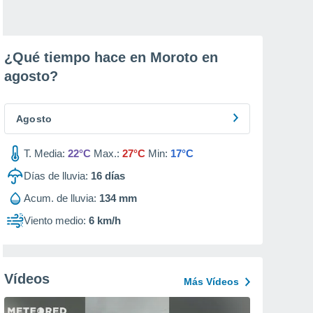
¿Qué tiempo hace en Moroto en
agosto
?
Agosto
T. Media:
22°C
Max.:
27°C
Min:
17°C
Días de lluvia:
16
días
Acum. de lluvia:
134 mm
Viento medio:
6 km/h
Vídeos
Más Vídeos