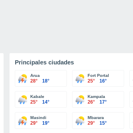
Principales ciudades
Arua
Fort Portal
28°
18°
25°
16°
Kabale
Kampala
25°
14°
26°
17°
Masindi
Mbarara
29°
19°
29°
15°