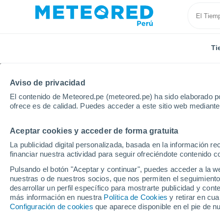
Ti
Aviso de privacidad
El contenido de Meteored.pe (meteored.pe) ha sido elaborado po
ofrece es de calidad. Puedes acceder a este sitio web mediante
Aceptar cookies y acceder de forma gratuita
Inicio
Uganda
Moroto
Próxima semana
La publicidad digital personalizada, basada en la información r
financiar nuestra actividad para seguir ofreciéndote contenido c
Tiempo en Moroto 8 - 1
Pulsando el botón "Aceptar y continuar", puedes acceder a la w
nuestras o de nuestros socios, que nos permiten el seguimiento
14:47
Viernes
desarrollar un perfil específico para mostrarte publicidad y co
más información en nuestra
Política de Cookies
y retirar en cu
Configuración de cookies
que aparece disponible en el pie de n
Tormenta