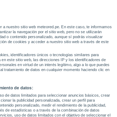
r a nuestro sitio web meteored.pe. En este caso, te informamos
tizar la navegación por el sitio web, pero no se utilizarán
dad o contenido personalizado, aunque sí podrás visualizar
ción de cookies y acceder a nuestro sitio web a través de este
s
es, identificadores únicos o tecnologías similares para
n este sitio web, las direcciones IP y los identificadores de
rsonales en virtud de un interés legítimo, algo a lo que puedes
 al tratamiento de datos en cualquier momento haciendo clic en
Lunes
Martes
Miércoles
Jueves
17 Ago
18 Ago
19 Ago
20 Ago
miento de datos:
uso de datos limitados para seleccionar anuncios básicos, crear
60%
60%
ccionar la publicidad personalizada, crear un perfil para
0.6 mm
0.6 mm
ontenido personalizado, medir el rendimiento de la publicidad,
30°
/
18°
30°
/
17°
31°
/
17°
31°
/
17°
vés de estadísticas o a través de la combinación de datos
rvicios, uso de datos limitados con el objetivo de seleccionar el