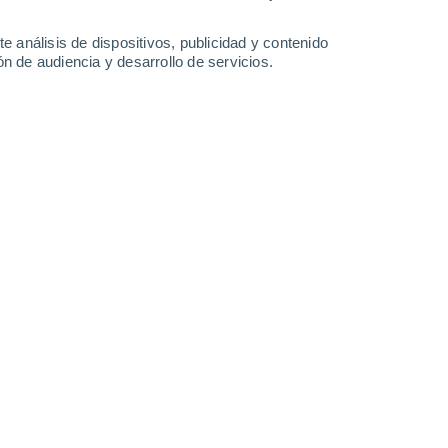
-
38
km/h
11
-
37
km/h
9
-
34
km/h
11
-
35
km/h
e análisis de dispositivos, publicidad y contenido
n de audiencia y desarrollo de servicios.
Noreste
0 Bajo
8
-
20 km/h
FPS:
no
Este
1 Bajo
5
-
21 km/h
FPS:
no
Sureste
3 Medio
3
-
22 km/h
FPS:
6-10
Suroeste
5 Medio
3
-
24 km/h
FPS:
6-10
Suroeste
7 Alto
4
-
25 km/h
FPS:
15-25