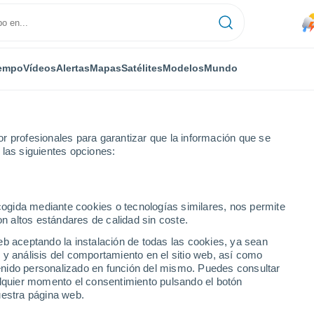
empo
Vídeos
Alertas
Mapas
Satélites
Modelos
Mundo
r profesionales para garantizar que la información que se
 las siguientes opciones:
ecogida mediante cookies o tecnologías similares, nos permite
on altos estándares de calidad sin coste.
4 días
eb aceptando la instalación de todas las cookies, ya sean
 y análisis del comportamiento en el sitio web, así como
...
ntenido personalizado en función del mismo. Puedes consultar
alquier momento el consentimiento pulsando el botón
Por horas
uestra página web.
Lluvias débiles en las próximas
horas