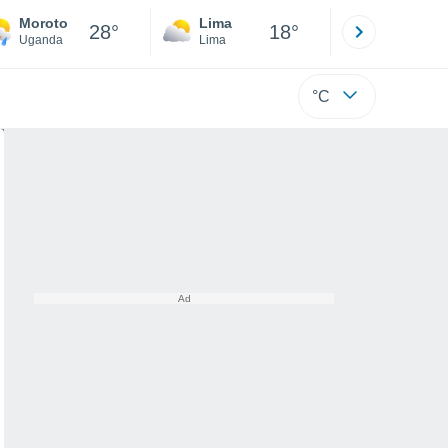
Moroto
Lima
Cuzco
28°
18°
Uganda
Lima
Cusco
°C