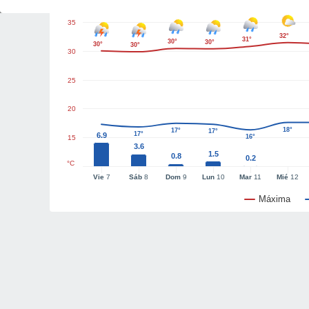
35
32°
31°
30°
30°
30°
30°
30
25
20
18°
17°
17°
17°
6.9
16°
15
3.6
1.5
0.8
0.2
°C
Vie
7
Sáb
8
Dom
9
Lun
10
Mar
11
Mié
12
Máxima