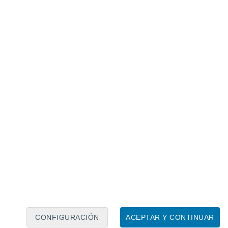
Calendario lunar
Lun
Mar
Mié
Jue
Vie
Sáb
Dom
7
8
9
10
11
12
13
14
15
16
17
18
19
20
CONFIGURACIÓN
ACEPTAR Y CONTINUAR
50