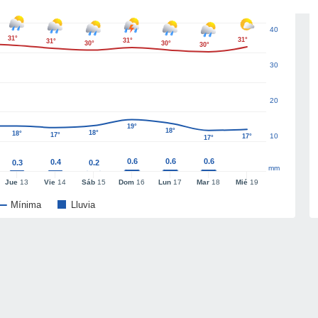
40
31°
31°
31°
31°
30°
30°
30°
30
20
19°
18°
18°
18°
17°
10
17°
17°
0.6
0.6
0.6
0.4
0.3
0.2
mm
Jue
13
Vie
14
Sáb
15
Dom
16
Lun
17
Mar
18
Mié
19
Mínima
Lluvia