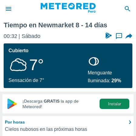
Próxima semana
Tiempo en Newmarket 8 - 14 días
privacidad
00:32
Sábado
...
o de
e
e) ha sido
Cubierto
or
7°
es para
ue la
 que se
Menguante
e calidad.
Sensación de 7°
Iluminada:
29%
eder a este
ediante las
opciones:
¡Descarga
GRATIS
la app de
Instalar
ookies y
Meteored!
e forma
Por horas
d digital
Cielos nubosos en las próximas horas
ada, basada