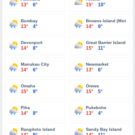
13°
6°
15°
10°
Bombay
Browns Island (Motukor
13°
4°
14°
9°
Devonport
Great Barrier Island (Ao
14°
8°
15°
11°
Manukau City
Newmarket
14°
6°
13°
6°
Omaha
Orewa
15°
9°
15°
5°
Piha
Pukekohe
14°
8°
13°
4°
Rangitoto Island
Sandy Bay Island
14°
9°
14°
11°