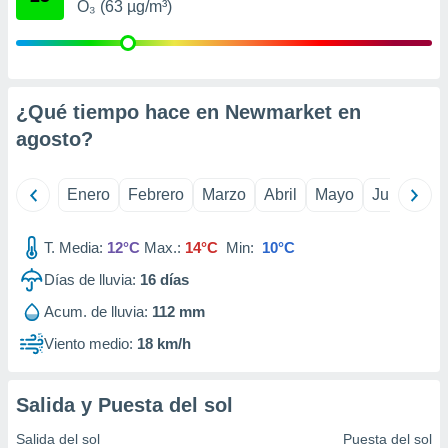
O₃ (63 µg/m³)
retirar su
ento u
 de datos
er momento
¿Qué tiempo hace en Newmarket en
ic en
o en
agosto
?
 Cookies
en
eb.
Enero
Febrero
Marzo
Abril
Mayo
Junio
Ju
y
socios
T. Media:
12°C
Max.:
14°C
Min:
10°C
el
Días de lluvia:
16
días
to de
Acum. de lluvia:
112 mm
Viento medio:
18 km/h
la
 en un
 y/o acceder
Salida y Puesta del sol
 de datos
ara
Salida del sol
Puesta del sol
 anuncios