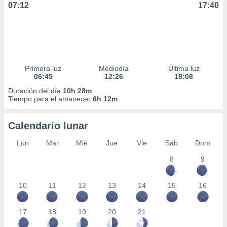
07:12
17:40
ar perfiles
idad
a, utilizar
a
 la
da, crear un
Primera luz
Mediodía
Última luz
personalizar
06:45
12:26
18:08
o, uso de
Duración del día
10h 28m
a la
Tiempo para el amanecer
6h 12m
e contenido
do, medir el
 de la
Calendario lunar
medir el
 del
Lun
Mar
Mié
Jue
Vie
Sáb
Dom
 comprender
8
9
 través de
s o a través
nación de
10
11
12
13
14
15
16
edentes de
fuentes,
y mejora de
17
18
19
20
21
os, uso de