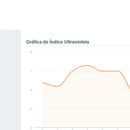
NW
NE
NE
NE
W
W
km/h
Dom
9
Lun
10
Mar
11
Mié
12
Jue
13
Vie
14
S
Rachas máximas de vien
Gráfica de Índice Ultravioleta
8
7
6
5
4