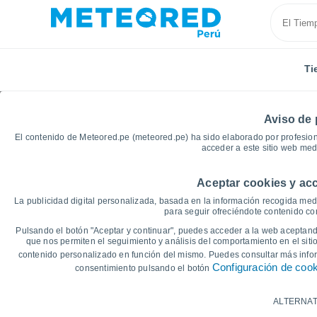
Ti
Aviso de 
El contenido de Meteored.pe (meteored.pe) ha sido elaborado por profesion
acceder a este sitio web med
Aceptar cookies y acc
Inicio
España
Cantabria
Noja
Gráficas del 
La publicidad digital personalizada, basada en la información recogida medi
para seguir ofreciéndote contenido con
Gráficas del tiempo de
Pulsando el botón "Aceptar y continuar", puedes acceder a la web aceptando
que nos permiten el seguimiento y análisis del comportamiento en el sitio
contenido personalizado en función del mismo. Puedes consultar más inf
14 días
7 días
Configuración de coo
consentimiento pulsando el botón
Gráfica de Temperatura
ALTERNAT
Temperatura máxima, temperatura mínim