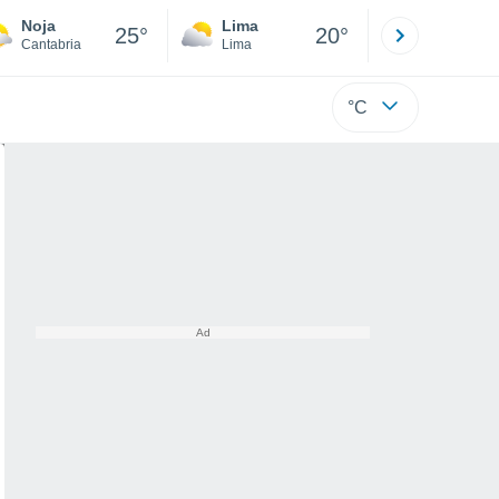
Noja
Lima
Cuzco
25°
20°
Cantabria
Lima
Cusco
°C