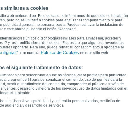
s similares a cookies
27°
25°
25°
sitio web meteored.pe. En este caso, te informamos de que solo se instalarán
25°
25°
25°
24°
eb, pero no se utilizarán cookies para analizar el comportamiento ni para
23°
ar publicidad general no personalizada. Puedes rechazar la instalación de
21°
és de este abono pulsando el botón "Rechazar".
20°
18°
18°
18°
dentificadores únicos o tecnologías similares para almacenar, acceder y
17°
17°
17°
es IP y los identificadores de cookies. Es posible que algunos proveedores
e puedes oponerte. Para ello, puede retirar su consentimiento u oponerse al
nfigurar"
Política de Cookies
o en nuestra
en este sitio web.
 el siguiente tratamiento de datos:
áb
15
Dom
16
Lun
17
Mar
18
Mié
19
Jue
20
Vie
21
Sáb
22
 limitados para seleccionar anuncios básicos, crear perfiles para publicidad
emperatura Mínima
Punto de rocío
ada, crear un perfil para personalizar el contenido, uso de perfiles para la
dad, medir el rendimiento del contenido, comprender al público a través de
 fuentes, desarrollo y mejora de los servicios, uso de datos limitados con el
ionar el contenido.
isis de dispositivos, publicidad y contenido personalizados, medición de
idad para los próximos 14 días
de audiencia y desarrollo de servicios.
100
1019
75