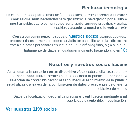
30
28°
28°
Rechazar tecnología
27°
26°
26°
25°
En caso de no aceptar la instalación de cookies, puedes acceder a nuestro 
25
cookies que sean necesarias para garantizar la navegación por el sitio w
mostrar publicidad o contenido personalizado, aunque sí podrás visualiz
21°
cookies y acceder a nuestro sitio web a trav
20°
20°
19°
20
19°
nuestros socios
Con su consentimiento, nosotros y
usamos cookies, i
17°
procesar datos personales como su visita en este sitio web, las direccion
traten tus datos personales en virtud de un interés legítimo, algo a lo qu
15
"Co
tratamiento de datos en cualquier momento haciendo clic en
°C
Nosotros y nuestros socios hacemos
Dom
9
Lun
10
Mar
11
Mié
12
Jue
13
Vie
14
S
Almacenar la información en un dispositivo y/o acceder a ella, uso de datos
Temperatura Máxima
T
personalizada, utilizar perfiles para seleccionar la publicidad personaliz
selección de contenido personalizado, medir el rendimiento de la publici
estadísticas o a través de la combinación de datos procedentes de diferentes
objetivo de selecc
Gráfica de Precipitación y Nubosidad
Datos de localización geográfica precisa e identificación mediante anál
Lluvia, nieve y nubos
publicidad y contenido, investigación 
5
Ver nuestros 1199 socios
1020