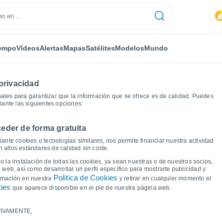
empo
Vídeos
Alertas
Mapas
Satélites
Modelos
Mundo
privacidad
ales para garantizar que la información que se ofrece es de calidad. Puedes
iante las siguientes opciones:
eder de forma gratuita
tiempo
ante cookies o tecnologías similares, nos permite financiar nuestra actividad
 altos estándares de calidad sin coste.
 Noja
 la instalación de todas las cookies, ya sean nuestras o de nuestros socios,
 web, así como desarrollar un perfil específico para mostrarte publicidad y
Política de Cookies
ormación en nuestra
y retirar en cualquier momento el
kies
que aparece disponible en el pie de nuestra página web.
IVAMENTE,
a y punto de rocío para los próximos 14 días