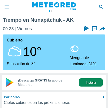
Tiempo en Nunapitchuk - AK
privacidad
09:28
Viernes
...
o de
e
e) ha sido
Cubierto
or
10°
es para
ue la
 que se
Menguante
e calidad.
Sensación de 8°
Iluminada:
31%
eder a este
ediante las
opciones:
¡Descarga
GRATIS
la app de
Instalar
ookies y
Meteored!
e forma
Por horas
d digital
Cielos cubiertos en las próximas horas
ada, basada