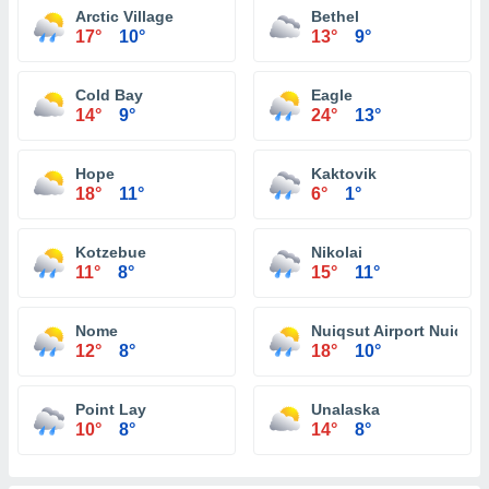
Arctic Village
Bethel
17°
10°
13°
9°
Cold Bay
Eagle
14°
9°
24°
13°
Hope
Kaktovik
18°
11°
6°
1°
Kotzebue
Nikolai
11°
8°
15°
11°
Nome
Nuiqsut Airport Nuiqsut
12°
8°
18°
10°
Point Lay
Unalaska
10°
8°
14°
8°