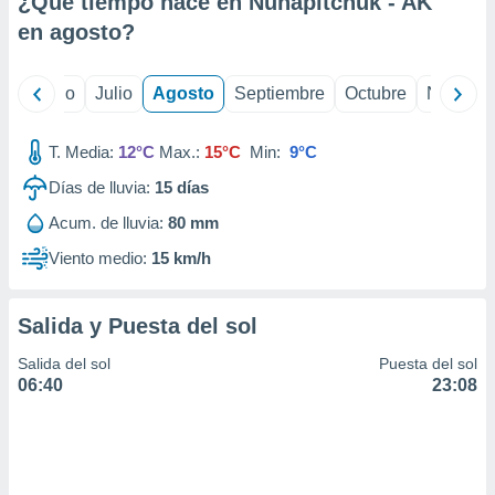
¿Qué tiempo hace en Nunapitchuk - AK
ados con el
 seleccionar
en
agosto
?
o.
calización
yo
Junio
Julio
Agosto
Septiembre
Octubre
Noviemb
precisa e
ión mediante
T. Media:
12°C
Max.:
15°C
Min:
9°C
, publicidad
Días de lluvia:
15
días
dos,
Acum. de lluvia:
80 mm
 publicidad
,
Viento medio:
15 km/h
ón de
 desarrollo
s.
Salida y Puesta del sol
tros 1199
Salida del sol
Puesta del sol
ios
06:40
23:08