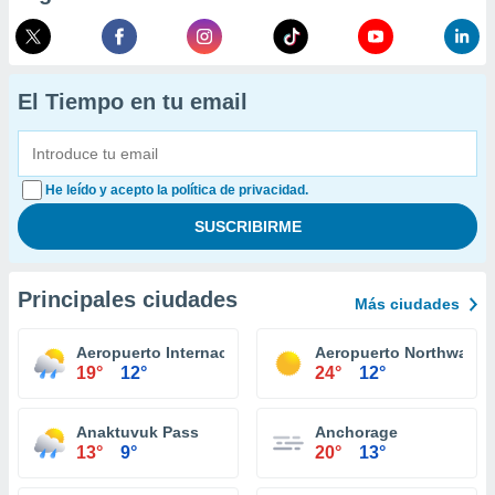
El Tiempo en tu email
He leído y acepto la política de privacidad.
Principales ciudades
Más ciudades
Aeropuerto Internacional Juneau
Aeropuerto Northway
19°
12°
24°
12°
Anaktuvuk Pass
Anchorage
13°
9°
20°
13°