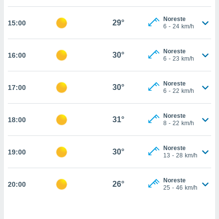
nos permite
estra
Noreste
ara seguir
29°
15:00
6
-
24
km/h
e contenido
ACEPTAR
stándares
Y
sin coste.
Noreste
CONTINUAR
30°
16:00
6
-
23
km/h
 botón
continuar",
CONFIGURACIÓN
der a la
Noreste
30°
17:00
6
-
22
km/h
ndo la
 de todas
, ya sean
Noreste
31°
18:00
de nuestros
8
-
22
km/h
 nos
 y análisis
Noreste
30°
19:00
13
-
28
km/h
tamiento en
b, así como
un perfil
Noreste
26°
20:00
para
25
-
46
km/h
ublicidad y
do en