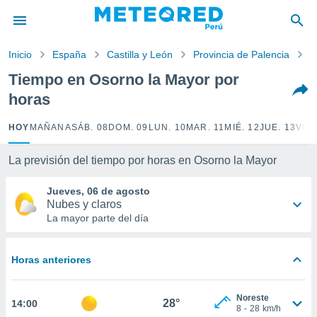
privacidad
o de
Inicio
España
Castilla y León
Provincia de Palencia
O
e
e) ha sido
Tiempo en Osorno la Mayor por
or
horas
es para
ue la
 que se
HOY
MAÑANA
SÁB. 08
DOM. 09
LUN. 10
MAR. 11
MIÉ. 12
JUE. 13
VIE.
e calidad.
eder a este
La previsión del tiempo por horas en Osorno la Mayor
ediante las
opciones:
Jueves, 06 de agosto
Nubes y claros
ookies y
La mayor parte del día
e forma
d digital
Horas anteriores
ada, basada
mación
ediante
Noreste
28°
14:00
ecnologías
8
-
28
km/h