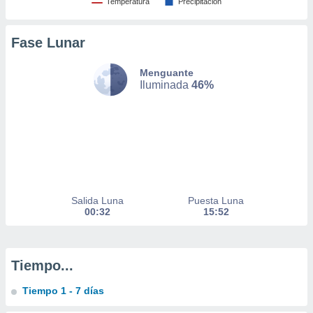
Temperatura
Precipitación
nto,
Fase Lunar
cios
kies,
Menguante
ores únicos
Iluminada
46%
as similares
nar,
rocesar
onales como
 este sitio
recciones IP
ficadores de
 posible
Salida Luna
Puesta Luna
s
00:32
15:52
 traten tus
nales en
 interés
go a lo que
Tiempo...
nerte. Para
retirar su
Tiempo 1 - 7 días
ento u