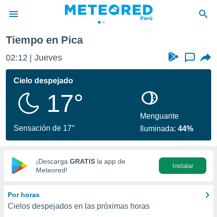
Tiempo en Pica
privacidad
02:12
Jueves
...
o de
e
e) ha sido
Cielo despejado
or
17°
es para
ue la
 que se
Menguante
e calidad.
Sensación de 17°
Iluminada:
44%
eder a este
ediante las
opciones:
¡Descarga
GRATIS
la app de
Instalar
ookies y
Meteored!
e forma
Por horas
d digital
Cielos despejados en las próximas horas
ada, basada