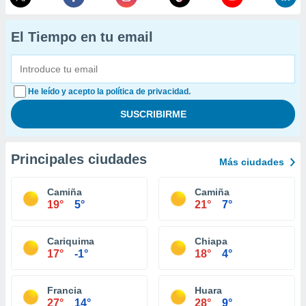
El Tiempo en tu email
He leído y acepto la política de privacidad.
Principales ciudades
Más ciudades
Camiña
Camiña
19°
5°
21°
7°
Cariquima
Chiapa
17°
-1°
18°
4°
Francia
Huara
27°
14°
28°
9°