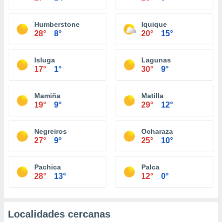
Humberstone
Iquique
28°
8°
20°
15°
Isluga
Lagunas
17°
1°
30°
9°
Mamiña
Matilla
19°
9°
29°
12°
Negreiros
Ocharaza
27°
9°
25°
10°
Pachica
Palca
28°
13°
12°
0°
Localidades cercanas