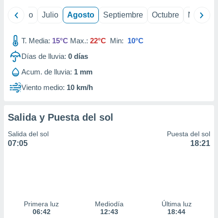
ados con el
 seleccionar
yo
Junio
Julio
Agosto
Septiembre
Octubre
Noviemb
o.
calización
T. Media:
15°C
Max.:
22°C
Min:
10°C
precisa e
ión mediante
Días de lluvia:
0
días
, publicidad
Acum. de lluvia:
1 mm
Viento medio:
10 km/h
dos,
 publicidad
,
Salida y Puesta del sol
ón de
 desarrollo
Salida del sol
Puesta del sol
s.
07:05
18:21
tros 1199
ios
Primera luz
Mediodía
Última luz
06:42
12:43
18:44