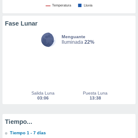
 de datos
Temperatura
Lluvia
er momento
ic en
o en
Fase Lunar
 Cookies
en
Menguante
eb.
Iluminada
22%
y
socios
el
to de
la
Salida Luna
Puesta Luna
 en un
03:06
13:38
 y/o acceder
 de datos
ara
 anuncios
Tiempo...
ar perfiles
idad
Tiempo 1 - 7 días
a, utilizar