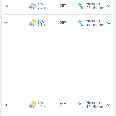
 mismo.
Noroeste
80%
20°
14:00
sultar más
1.1 mm
22
-
64
km/h
 en nuestra
 Cookies
y
Noroeste
ualquier
90%
20°
15:00
0.4 mm
19
-
54
km/h
ento
 botón
ación de
kies
 disponible
e nuestra
.
IVAMENTE,
as
 a cookies
 no aceptar
ón de
Noroeste
80%
21°
16:00
0.3 mm
17
-
48
km/h
uedes
uestro sitio