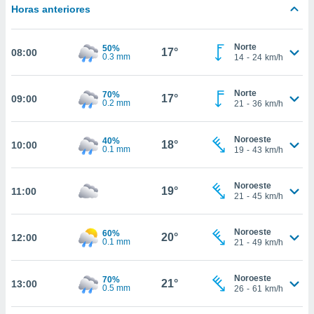
nos permite
Horas anteriores
estra
ara seguir
e contenido
Norte
50%
ACEPTAR
17°
08:00
0.3 mm
stándares
14
-
24
km/h
Y
sin coste.
CONTINUAR
 botón
Norte
70%
17°
09:00
0.2 mm
21
-
36
km/h
continuar",
CONFIGURACIÓN
der a la
ndo la
Noroeste
40%
18°
10:00
 de todas
0.1 mm
19
-
43
km/h
, ya sean
de nuestros
 nos
Noroeste
19°
11:00
21
-
45
km/h
 y análisis
tamiento en
Noroeste
60%
20°
12:00
b, así como
0.1 mm
21
-
49
km/h
un perfil
para
Noroeste
ublicidad y
70%
21°
13:00
0.5 mm
26
-
61
km/h
do en