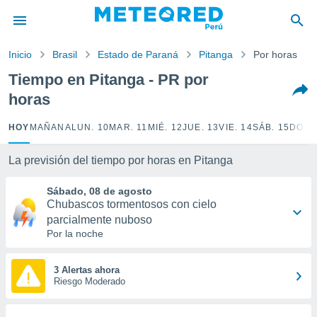
privacidad
o de
Inicio
Brasil
Estado de Paraná
Pitanga
Por horas
e
e) ha sido
Tiempo en Pitanga - PR por
or
horas
es para
ue la
 que se
HOY
MAÑANA
LUN. 10
MAR. 11
MIÉ. 12
JUE. 13
VIE. 14
SÁB. 15
DOM.
e calidad.
eder a este
La previsión del tiempo por horas en Pitanga
ediante las
opciones:
Sábado, 08 de agosto
Chubascos tormentosos con cielo
ookies y
parcialmente nuboso
e forma
Por la noche
d digital
ada, basada
3 Alertas ahora
mación
Riesgo Moderado
ediante
ecnologías