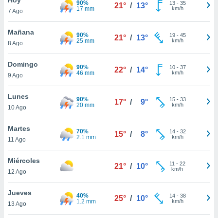
90%
ublicidad y
13
-
35
21°
/
13°
17 mm
km/h
7 Ago
do en
 mismo.
Mañana
90%
19
-
45
21°
/
13°
sultar más
25 mm
km/h
8 Ago
 en nuestra
 Cookies
y
Domingo
90%
10
-
37
ualquier
22°
/
14°
46 mm
km/h
9 Ago
ento
 botón
Lunes
90%
15
-
33
17°
/
9°
ación de
20 mm
km/h
10 Ago
kies
 disponible
Martes
70%
14
-
32
e nuestra
15°
/
8°
2.1 mm
km/h
11 Ago
.
Miércoles
IVAMENTE,
11
-
22
21°
/
10°
km/h
12 Ago
as
Jueves
40%
14
-
38
25°
/
10°
 a cookies
1.2 mm
km/h
13 Ago
 no aceptar