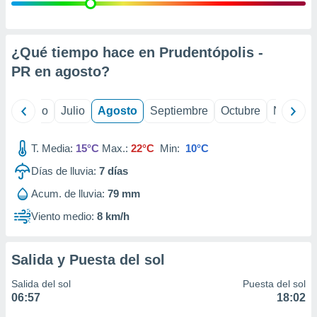
ados con el
 seleccionar
o.
calización
¿Qué tiempo hace en Prudentópolis -
precisa e
PR en
agosto
?
ión mediante
, publicidad
yo
Junio
Julio
Agosto
Septiembre
Octubre
Noviemb
dos,
 publicidad
T. Media:
15°C
Max.:
22°C
Min:
10°C
,
Días de lluvia:
7
días
ón de
 desarrollo
Acum. de lluvia:
79 mm
s.
Viento medio:
8 km/h
tros 1199
ios
Salida y Puesta del sol
Salida del sol
Puesta del sol
06:57
18:02