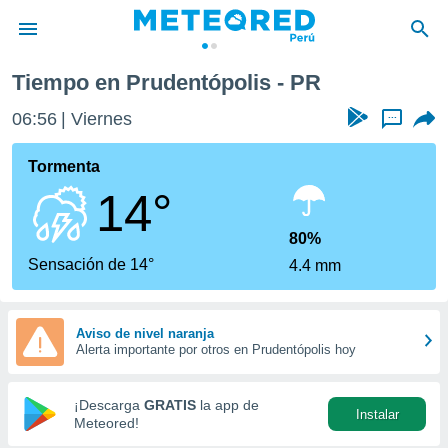
Tiempo en Prudentópolis - PR
privacidad
06:56
Viernes
...
o de
e
e) ha sido
Tormenta
or
14°
es para
ue la
 que se
80%
e calidad.
Sensación de 14°
4.4 mm
eder a este
ediante las
opciones:
Aviso de nivel naranja
Alerta importante por otros en Prudentópolis hoy
ookies y
e forma
¡Descarga
GRATIS
la app de
Instalar
d digital
Meteored!
ada, basada