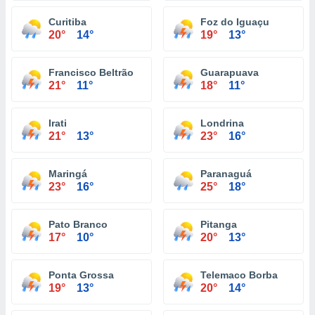
Curitiba
Foz do Iguaçu
20°
14°
19°
13°
Francisco Beltrão
Guarapuava
21°
11°
18°
11°
Irati
Londrina
21°
13°
23°
16°
Maringá
Paranaguá
23°
16°
25°
18°
Pato Branco
Pitanga
17°
10°
20°
13°
Ponta Grossa
Telemaco Borba
19°
13°
20°
14°