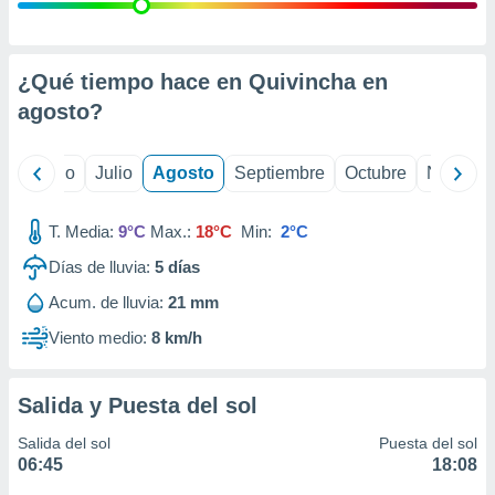
ados con el
 seleccionar
o.
calización
¿Qué tiempo hace en Quivincha en
precisa e
agosto
?
ión mediante
, publicidad
yo
Junio
Julio
Agosto
Septiembre
Octubre
Noviemb
dos,
 publicidad
T. Media:
9°C
Max.:
18°C
Min:
2°C
,
Días de lluvia:
5
días
ón de
 desarrollo
Acum. de lluvia:
21 mm
s.
Viento medio:
8 km/h
tros 1199
ios
Salida y Puesta del sol
Salida del sol
Puesta del sol
06:45
18:08