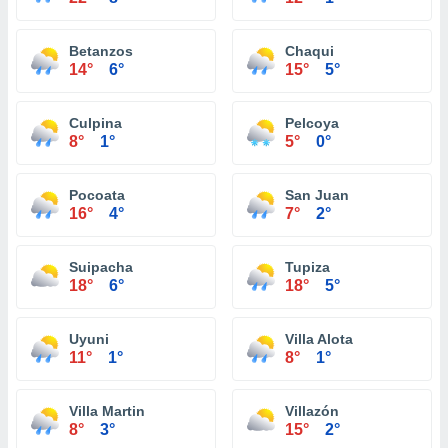
Betanzos
Chaqui
14°
6°
15°
5°
Culpina
Pelcoya
8°
1°
5°
0°
Pocoata
San Juan
16°
4°
7°
2°
Suipacha
Tupiza
18°
6°
18°
5°
Uyuni
Villa Alota
11°
1°
8°
1°
Villa Martin
Villazón
8°
3°
15°
2°