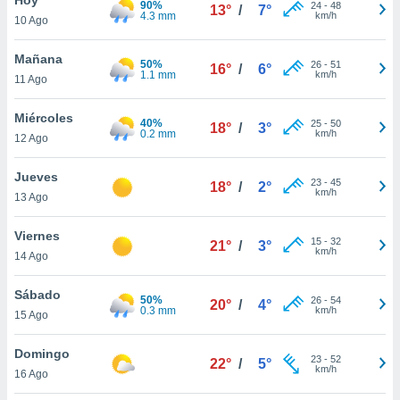
90%
ublicidad y
24
-
48
13°
/
7°
4.3 mm
km/h
10 Ago
do en
 mismo.
Mañana
50%
26
-
51
16°
/
6°
sultar más
1.1 mm
km/h
11 Ago
 en nuestra
 Cookies
y
Miércoles
40%
25
-
50
ualquier
18°
/
3°
0.2 mm
km/h
12 Ago
ento
 botón
Jueves
23
-
45
18°
/
2°
ación de
km/h
13 Ago
kies
 disponible
Viernes
15
-
32
e nuestra
21°
/
3°
km/h
14 Ago
.
Sábado
IVAMENTE,
50%
26
-
54
20°
/
4°
0.3 mm
km/h
15 Ago
as
Domingo
23
-
52
22°
/
5°
 a cookies
km/h
16 Ago
 no aceptar