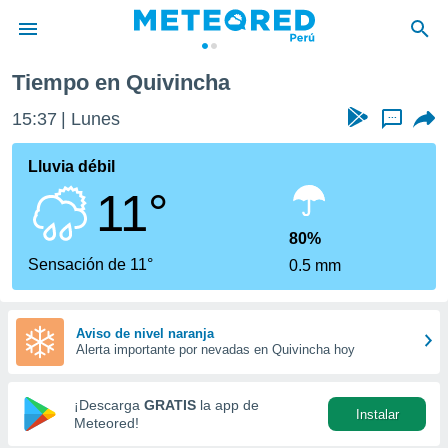
Tiempo en Quivincha
privacidad
15:37
Lunes
...
o de
e
e) ha sido
Lluvia débil
or
11°
es para
ue la
 que se
80%
e calidad.
Sensación de 11°
0.5 mm
eder a este
ediante las
opciones:
Aviso de nivel naranja
Alerta importante por nevadas en Quivincha hoy
ookies y
e forma
¡Descarga
GRATIS
la app de
Instalar
d digital
Meteored!
ada, basada