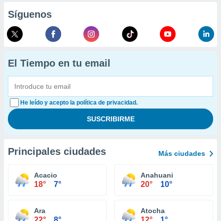
Síguenos
El Tiempo en tu email
He leído y acepto la política de privacidad.
Principales ciudades
Más ciudades
Acacio
Anahuani
18°
7°
20°
10°
Ara
Atocha
22°
8°
12°
1°