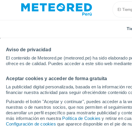
Ti
Aviso de privacidad
El contenido de Meteored.pe (meteored.pe) ha sido elaborado po
ofrece es de calidad. Puedes acceder a este sitio web mediante
Aceptar cookies y acceder de forma gratuita
Inicio
Francia
Centro-Valle de Loira
Loir y Cher
La publicidad digital personalizada, basada en la información r
financiar nuestra actividad para seguir ofreciéndote contenido c
Tiempo en Saint-Aigna
Pulsando el botón "Aceptar y continuar", puedes acceder a la w
nuestras o de nuestros socios, que nos permiten el seguimiento
00:10
Viernes
desarrollar un perfil específico para mostrarte publicidad y co
más información en nuestra
Política de Cookies
y retirar en cu
Configuración de cookies
que aparece disponible en el pie de n
Cielo despejado