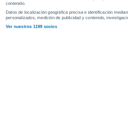
contenido.
10
-
27
km/h
12
-
38
km/h
9
15
-
30
km/h
Datos de localización geográfica precisa e identificación mediant
personalizados, medición de publicidad y contenido, investigació
Tiempo en Saint-Aignan hoy
, 7 de ag
Ver nuestros 1199 socios
Cielo despejado
19°
01:00
Sensación T.
19°
Cielo despejado
18°
02:00
Sensación T.
18°
Cielo despejado
17°
03:00
Sensación T.
17°
Cielo despejado
15°
05:00
Sensación T.
15°
Soleado
15°
08:00
Sensación T.
15°