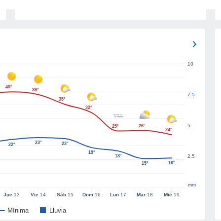
10
40°
39°
7.5
35°
32°
5
26°
25°
24°
23°
23°
22°
19°
18°
2.5
16°
15°
mm
Jue
13
Vie
14
Sáb
15
Dom
16
Lun
17
Mar
18
Mié
19
Mínima
Lluvia