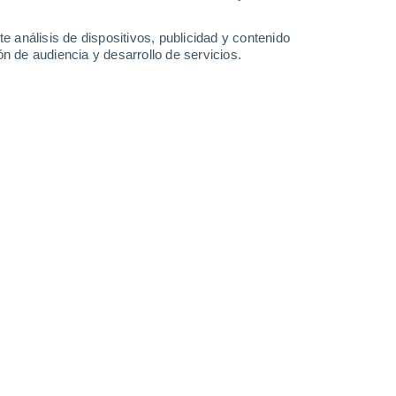
-
22
km/h
13
-
30
km/h
11
-
25
km/h
8
-
26
km/h
e análisis de dispositivos, publicidad y contenido
n de audiencia y desarrollo de servicios.
osto
Norte
0 Bajo
15
-
30 km/h
FPS:
no
Norte
0 Bajo
14
-
28 km/h
FPS:
no
Norte
0 Bajo
14
-
26 km/h
FPS:
no
Norte
0 Bajo
12
-
23 km/h
FPS:
no
Noreste
0 Bajo
10
-
21 km/h
FPS:
no