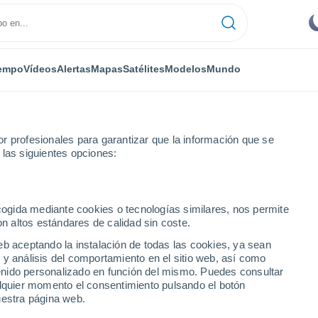
empo
Vídeos
Alertas
Mapas
Satélites
Modelos
Mundo
r profesionales para garantizar que la información que se
 las siguientes opciones:
Saint-Aignan
ecogida mediante cookies o tecnologías similares, nos permite
on altos estándares de calidad sin coste.
n
eb aceptando la instalación de todas las cookies, ya sean
 y análisis del comportamiento en el sitio web, así como
...
ntenido personalizado en función del mismo. Puedes consultar
alquier momento el consentimiento pulsando el botón
Por horas
uestra página web.
Cielos despejados en las
próximas horas