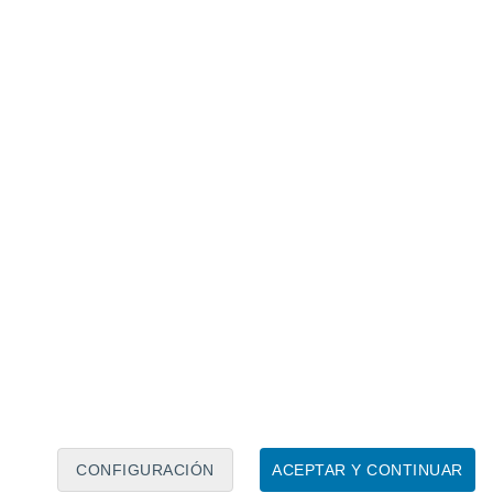
Calendario lunar
Lun
Mar
Mié
Jue
Vie
Sáb
Dom
7
8
9
10
11
12
13
14
15
16
17
18
19
20
CONFIGURACIÓN
ACEPTAR Y CONTINUAR