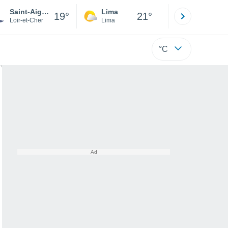
Saint-Aignan
Lima
Cuzco
19°
21°
Loir-et-Cher
Lima
Cusco
°C