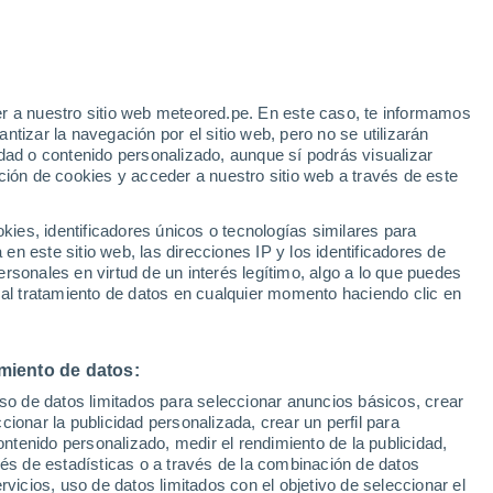
e
r a nuestro sitio web meteored.pe. En este caso, te informamos
:
35%
tizar la navegación por el sitio web, pero no se utilizarán
dad o contenido personalizado, aunque sí podrás visualizar
ción de cookies y acceder a nuestro sitio web a través de este
Modelos
es, identificadores únicos o tecnologías similares para
n este sitio web, las direcciones IP y los identificadores de
rsonales en virtud de un interés legítimo, algo a lo que puedes
 al tratamiento de datos en cualquier momento haciendo clic en
Lunes
Martes
Miércoles
Jueves
10 Ago
11 Ago
12 Ago
13 Ago
miento de datos:
uso de datos limitados para seleccionar anuncios básicos, crear
ccionar la publicidad personalizada, crear un perfil para
ontenido personalizado, medir el rendimiento de la publicidad,
33°
/
19°
36°
/
21°
39°
/
21°
40°
/
22°
vés de estadísticas o a través de la combinación de datos
rvicios, uso de datos limitados con el objetivo de seleccionar el