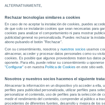
19°
ALTERNATIVAMENTE,
Rechazar tecnologías similares a cookies
Menguant
En caso de no aceptar la instalación de cookies, puedes accede
Iluminada
Sensación de 19°
de que solo se instalarán cookies que sean necesarias para garan
cookies para analizar el comportamiento ni para mostrar publici
publicidad general no personalizada. Puedes rechazar la instala
abono pulsando el botón "Rechazar".
Tiempo 1 - 7 días
Mapa de temperatura
Satélites
Con su consentimiento, nosotros y
nuestros socios
usamos cooki
almacenar, acceder y procesar datos personales como su visita e
cookies. Es posible que algunos proveedores traten tus datos pe
oponerte. Para ello, puede retirar su consentimiento u oponerse
Mañana
Domingo
Hoy
"Configurar"
o en nuestra
Política de Cookies
en este sitio web.
8 Ago
9 Ago
7 Ago
Nosotros y nuestros socios hacemos el siguiente trata
Almacenar la información en un dispositivo y/o acceder a ella, 
70%
perfiles para publicidad personalizada, utilizar perfiles para sele
1.6 mm
personalizar el contenido, uso de perfiles para la selección de c
32°
/
14°
32°
/
20°
28°
/
14°
medir el rendimiento del contenido, comprender al público a tra
procedentes de diferentes fuentes, desarrollo y mejora de los se