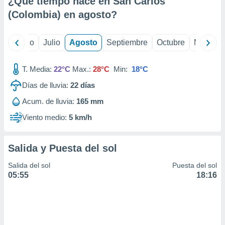
¿Qué tiempo hace en San Carlos
ados con el
 seleccionar
(Colombia) en
agosto
?
o.
calización
yo
Junio
Julio
Agosto
Septiembre
Octubre
Noviemb
precisa e
ión mediante
T. Media:
22°C
Max.:
28°C
Min:
18°C
, publicidad
Días de lluvia:
22
días
dos,
Acum. de lluvia:
165 mm
 publicidad
,
Viento medio:
5 km/h
ón de
 desarrollo
s.
Salida y Puesta del sol
tros 1199
Salida del sol
Puesta del sol
ios
05:55
18:16