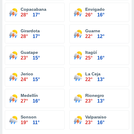
Copacabana
Envigado
28°
17°
26°
16°
Girardota
Guarne
28°
17°
22°
12°
Guatape
Itagüí
23°
15°
25°
16°
Jerico
La Ceja
24°
15°
22°
13°
Medellín
Rionegro
27°
16°
23°
13°
Sonson
Valparaiso
19°
11°
23°
16°