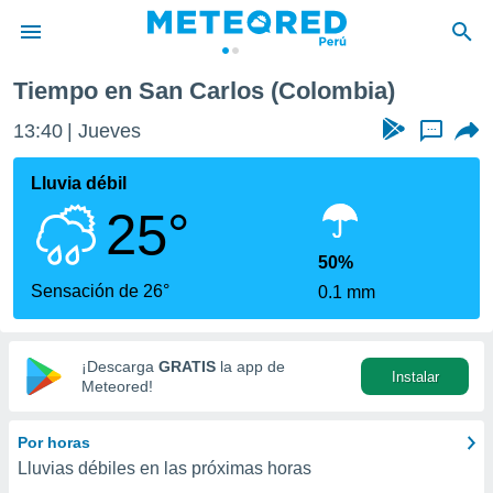
Tiempo en San Carlos (Colombia)
privacidad
13:40
Jueves
...
o de
e
e) ha sido
Lluvia débil
or
25°
es para
ue la
 que se
50%
e calidad.
Sensación de 26°
0.1 mm
eder a este
ediante las
opciones:
¡Descarga
GRATIS
la app de
Instalar
ookies y
Meteored!
e forma
Por horas
d digital
Lluvias débiles en las próximas horas
ada, basada