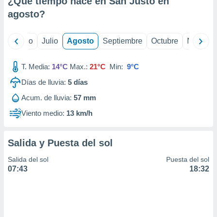
¿Qué tiempo hace en San Justo en
ados con el
 seleccionar
agosto
?
o.
calización
yo
Junio
Julio
Agosto
Septiembre
Octubre
Noviemb
precisa e
ión mediante
T. Media:
14°C
Max.:
21°C
Min:
9°C
, publicidad
Días de lluvia:
5
días
dos,
Acum. de lluvia:
57 mm
 publicidad
,
Viento medio:
13 km/h
ón de
 desarrollo
s.
Salida y Puesta del sol
tros 1199
Salida del sol
Puesta del sol
ios
07:43
18:32