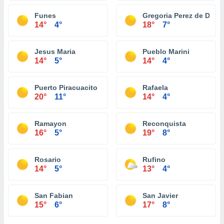
Funes
Gregoria Perez de Deni
14°
4°
18°
7°
Jesus Maria
Pueblo Marini
14°
5°
14°
4°
Puerto Piracuacito
Rafaela
20°
11°
14°
4°
Ramayon
Reconquista
16°
5°
19°
8°
Rosario
Rufino
14°
5°
13°
4°
San Fabian
San Javier
15°
6°
17°
8°