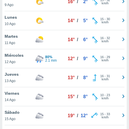
16°
/
2°
ublicidad y
km/h
9 Ago
do en
Lunes
 mismo.
15
-
30
14°
/
5°
km/h
sultar más
10 Ago
 en nuestra
 Cookies
y
Martes
16
-
32
14°
/
6°
ualquier
km/h
11 Ago
ento
Miércoles
 botón
80%
16
-
29
12°
/
9°
2.1 mm
km/h
12 Ago
ación de
kies
 disponible
Jueves
16
-
31
13°
/
8°
e nuestra
km/h
13 Ago
.
Viernes
IVAMENTE,
10
-
23
15°
/
8°
km/h
14 Ago
as
Sábado
15
-
33
19°
/
12°
 a cookies
km/h
15 Ago
 no aceptar