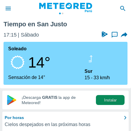
Tiempo en San Justo
privacidad
17:15
Sábado
...
o de
e
e) ha sido
Soleado
or
14°
es para
ue la
 que se
Sur
e calidad.
Sensación de 14°
15
33 km/h
eder a este
ediante las
opciones:
¡Descarga
GRATIS
la app de
Instalar
ookies y
Meteored!
e forma
Por horas
d digital
Cielos despejados en las próximas horas
ada, basada