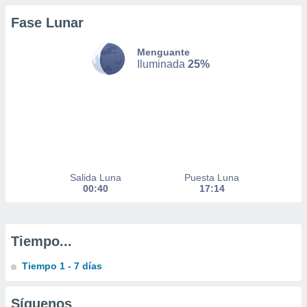
Fase Lunar
nto,
Menguante
cios
Iluminada
25%
kies,
ores únicos
as similares
nar,
rocesar
onales como
 este sitio
recciones IP
ficadores de
Salida Luna
Puesta Luna
 posible
00:40
17:14
s
 traten tus
nales en
 interés
Tiempo...
go a lo que
nerte. Para
Tiempo 1 - 7 días
retirar su
ento u
Síguenos