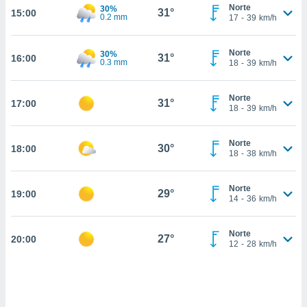
nos permite
Norte
30%
31°
15:00
estra
0.2 mm
17
-
39
km/h
ara seguir
e contenido
ACEPTAR
Norte
30%
stándares
31°
16:00
Y
0.3 mm
18
-
39
km/h
sin coste.
CONTINUAR
 botón
Norte
31°
17:00
continuar",
CONFIGURACIÓN
18
-
39
km/h
der a la
ndo la
 de todas
Norte
30°
18:00
18
-
38
km/h
, ya sean
de nuestros
 nos
Norte
29°
19:00
14
-
36
km/h
 y análisis
tamiento en
b, así como
Norte
27°
20:00
12
-
28
km/h
un perfil
para
ublicidad y
do en