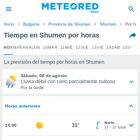
privacidad
o de
Inicio
Bulgaria
Provincia de Shumen
Shumen
Por ho
e
e) ha sido
Tiempo en Shumen por horas
or
es para
HOY
MAÑANA
LUN. 10
MAR. 11
MIÉ. 12
JUE. 13
VIE. 14
SÁB. 15
DOM.
ue la
 que se
e calidad.
La previsión del tiempo por horas en Shumen
eder a este
ediante las
Sábado, 08 de agosto
opciones:
Lluvia débil con cielo parcialmente nuboso
Por la tarde
ookies y
e forma
Horas anteriores
d digital
ada, basada
Norte
mación
31°
14:00
17
-
37
km/h
ediante
ecnologías