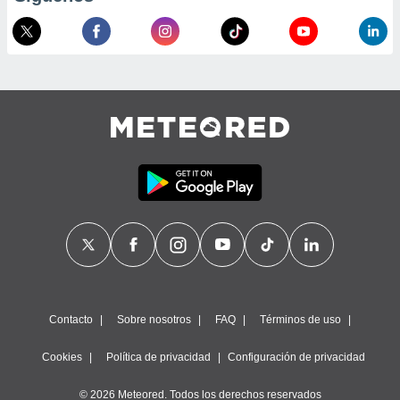
 de datos
er momento
ic en
o en
 Cookies
en
eb.
y
socios
el
to de
la
 en un
 y/o acceder
 de datos
Contacto
Sobre nosotros
FAQ
Términos de uso
ara
 anuncios
Cookies
Política de privacidad
Configuración de privacidad
ar perfiles
idad
a, utilizar
© 2026 Meteored. Todos los derechos reservados