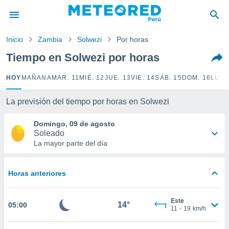
privacidad
o de
Inicio
Zambia
Solwezi
Por horas
e
e) ha sido
Tiempo en Solwezi por horas
or
es para
HOY
MAÑANA
MAR. 11
MIÉ. 12
JUE. 13
VIE. 14
SÁB. 15
DOM. 16
LUN.
ue la
 que se
e calidad.
La previsión del tiempo por horas en Solwezi
eder a este
ediante las
Domingo, 09 de agosto
opciones:
Soleado
La mayor parte del día
ookies y
e forma
Horas anteriores
d digital
ada, basada
Este
mación
14°
05:00
11
-
19
km/h
ediante
ecnologías