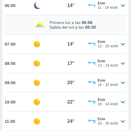
nos permite
Este
14°
06:00
estra
11
-
19
km/h
ara seguir
e contenido
ACEPTAR
Primera luz a las
06:08
stándares
Y
Salida del sol a las
06:30
sin coste.
CONTINUAR
 botón
Este
14°
07:00
continuar",
CONFIGURACIÓN
12
-
20
km/h
der a la
ndo la
 de todas
Este
17°
08:00
13
-
24
km/h
, ya sean
de nuestros
 nos
Este
20°
09:00
16
-
32
km/h
 y análisis
tamiento en
b, así como
Este
22°
10:00
16
-
34
km/h
un perfil
para
ublicidad y
Este
24°
11:00
16
-
35
km/h
do en