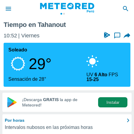
Tiempo en Tahanout
privacidad
10:52
Viernes
...
o de
e
e) ha sido
Soleado
or
29°
es para
ue la
 que se
UV
6 Alto
FPS
e calidad.
Sensación de 28°
15-25
eder a este
ediante las
opciones:
¡Descarga
GRATIS
la app de
Instalar
ookies y
Meteored!
e forma
Por horas
d digital
Intervalos nubosos en las próximas horas
ada, basada