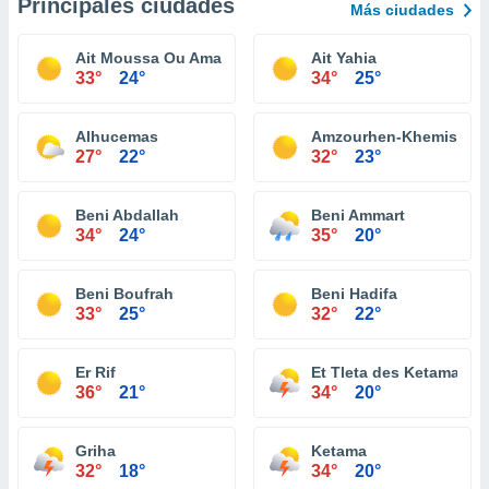
Principales ciudades
Más ciudades
Ait Moussa Ou Amar
Ait Yahia
33°
24°
34°
25°
Alhucemas
Amzourhen-Khemis-Mra
27°
22°
32°
23°
Beni Abdallah
Beni Ammart
34°
24°
35°
20°
Beni Boufrah
Beni Hadifa
33°
25°
32°
22°
Er Rif
Et Tleta des Ketama
36°
21°
34°
20°
Griha
Ketama
32°
18°
34°
20°