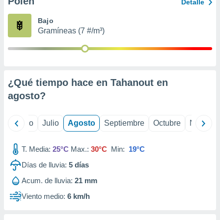
Polen
ados con el
Detalle
 seleccionar
o.
Bajo
Gramíneas (7 #/m³)
calización
precisa e
ión mediante
, publicidad
¿Qué tiempo hace en Tahanout en
dos,
agosto
?
 publicidad
,
ón de
yo
Junio
Julio
Agosto
Septiembre
Octubre
Noviemb
 desarrollo
s.
T. Media:
25°C
Max.:
30°C
Min:
19°C
tros 1199
ios
Días de lluvia:
5
días
Acum. de lluvia:
21 mm
Viento medio:
6 km/h