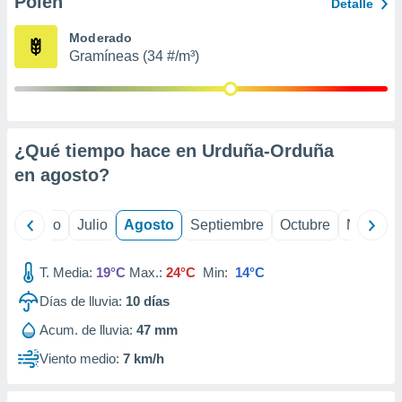
Polen
ados con el
Detalle
 seleccionar
o.
Moderado
Gramíneas (34 #/m³)
calización
precisa e
ión mediante
, publicidad
¿Qué tiempo hace en Urduña-Orduña
dos,
en
agosto
?
 publicidad
,
ón de
yo
Junio
Julio
Agosto
Septiembre
Octubre
Noviemb
 desarrollo
s.
T. Media:
19°C
Max.:
24°C
Min:
14°C
tros 1199
ios
Días de lluvia:
10
días
Acum. de lluvia:
47 mm
Viento medio:
7 km/h