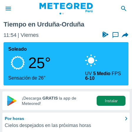
Tiempo en Urduña-Orduña
privacidad
11:54
Viernes
...
o de
e
e) ha sido
Soleado
or
25°
es para
ue la
 que se
UV
5 Medio
FPS
e calidad.
Sensación de 26°
6-10
eder a este
ediante las
opciones:
¡Descarga
GRATIS
la app de
Instalar
ookies y
Meteored!
e forma
Por horas
d digital
Cielos despejados en las próximas horas
ada, basada