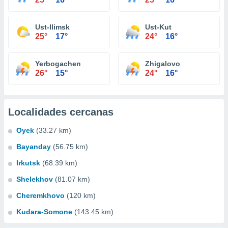
Ust-Ilimsk
Ust-Kut
25°
17°
24°
16°
Yerbogachen
Zhigalovo
26°
15°
24°
16°
Localidades cercanas
Oyek
(33.27 km)
Bayanday
(56.75 km)
Irkutsk
(68.39 km)
Shelekhov
(81.07 km)
Cheremkhovo
(120 km)
Kudara-Somone
(143.45 km)