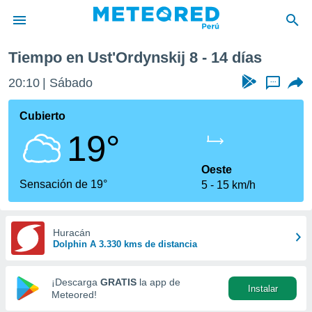
emana
Tiempo en Ust'Ordynskij 8 - 14 días
privacidad
20:10
Sábado
...
o de
e
e) ha sido
Cubierto
or
19°
es para
ue la
 que se
Oeste
e calidad.
Sensación de 19°
5
15 km/h
eder a este
ediante las
opciones:
Huracán
Dolphin A 3.330 kms de distancia
ookies y
e forma
¡Descarga
GRATIS
la app de
Instalar
d digital
Meteored!
ada, basada