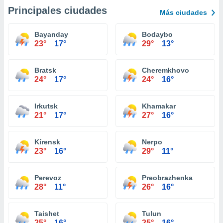
Principales ciudades
Más ciudades
Bayanday
Bodaybo
23°
17°
29°
13°
Bratsk
Cheremkhovo
24°
17°
24°
16°
Irkutsk
Khamakar
21°
17°
27°
16°
Kírensk
Nerpo
23°
16°
29°
11°
Perevoz
Preobrazhenka
28°
11°
26°
16°
Taishet
Tulun
25°
16°
25°
16°