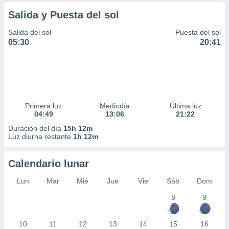
ar perfiles
Salida y Puesta del sol
idad
a, utilizar
Salida del sol
Puesta del sol
a
05:30
20:41
 la
da, crear un
personalizar
o, uso de
a la
e contenido
Primera luz
Mediodía
Última luz
do, medir el
04:49
13:06
21:22
 de la
Duración del día
15h 12m
medir el
Luz diurna restante
1h 12m
 del
 comprender
 través de
Calendario lunar
s o a través
Lun
Mar
Mié
Jue
Vie
Sáb
Dom
nación de
edentes de
8
9
fuentes,
y mejora de
os, uso de
10
11
12
13
14
15
16