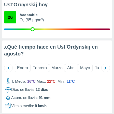
retirar su
Ust'Ordynskij hoy
ento u
Aceptable
26
 de datos
O₃ (65 µg/m³)
er momento
ic en
o en
 Cookies
en
¿Qué tiempo hace en Ust'Ordynskij en
eb.
agosto
?
y
socios
el
Enero
Febrero
Marzo
Abril
Mayo
Junio
Ju
to de
T. Media:
16°C
Max.:
22°C
Min:
11°C
la
Días de lluvia:
12
días
 en un
Acum. de lluvia:
91 mm
 y/o acceder
 de datos
Viento medio:
9 km/h
ara
 anuncios