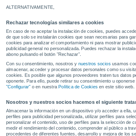
22°
ALTERNATIVAMENTE,
Rechazar tecnologías similares a cookies
40%
En caso de no aceptar la instalación de cookies, puedes accede
Sensación de 20°
0.1 mm
de que solo se instalarán cookies que sean necesarias para garan
cookies para analizar el comportamiento ni para mostrar publici
publicidad general no personalizada. Puedes rechazar la instala
abono pulsando el botón "Rechazar".
Tiempo 1 - 7 días
Mapa de lluvia
Satélites
Modelo
Con su consentimiento, nosotros y
nuestros socios
usamos cooki
almacenar, acceder y procesar datos personales como su visita e
cookies. Es posible que algunos proveedores traten tus datos pe
oponerte. Para ello, puede retirar su consentimiento u oponerse
Mañana
Lunes
Hoy
"Configurar"
o en nuestra
Política de Cookies
en este sitio web.
9 Ago
10 Ago
8 Ago
Nosotros y nuestros socios hacemos el siguiente trata
Almacenar la información en un dispositivo y/o acceder a ella, 
70%
90%
perfiles para publicidad personalizada, utilizar perfiles para sele
11 mm
3.9 mm
personalizar el contenido, uso de perfiles para la selección de c
26°
/
17°
24°
/
14°
29°
/
18°
medir el rendimiento del contenido, comprender al público a tra
procedentes de diferentes fuentes, desarrollo y mejora de los se