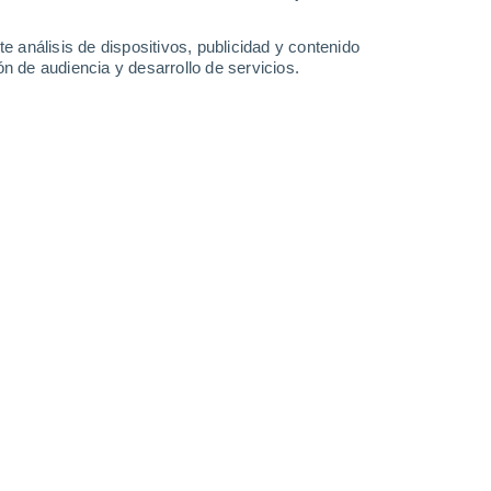
-
24
km/h
20
-
42
km/h
20
-
49
km/h
21
-
49
km/h
e análisis de dispositivos, publicidad y contenido
n de audiencia y desarrollo de servicios.
o
Suroeste
1 Bajo
2°
5
-
31 km/h
FPS:
no
Noroeste
1 Bajo
0°
7
-
22 km/h
FPS:
no
Noroeste
0 Bajo
0°
5
-
15 km/h
FPS:
no
Noroeste
0 Bajo
2°
6
-
12 km/h
FPS:
no
s
Noroeste
0 Bajo
1°
6
-
11 km/h
FPS:
no