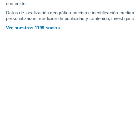
contenido.
19
-
40
km/h
11
-
25
km/h
13
13
-
31
km/h
Datos de localización geográfica precisa e identificación mediant
personalizados, medición de publicidad y contenido, investigació
Tiempo en Verbilovo hoy
, 8 de agost
Ver nuestros 1199 socios
Lluvia débil
80%
22°
17:00
0.9 mm
Sensación T.
2
Lluvia débil
60%
22°
18:00
0.3 mm
Sensación T.
2
Lluvia débil
40%
22°
19:00
0.1 mm
Sensación T.
2
Lluvia débil
30%
22°
20:00
0.1 mm
Sensación T.
2
Nubes y claro
21°
21:00
Sensación T.
2