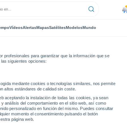
empo
Vídeos
Alertas
Mapas
Satélites
Modelos
Mundo
r profesionales para garantizar que la información que se
 las siguientes opciones:
ecogida mediante cookies o tecnologías similares, nos permite
on altos estándares de calidad sin coste.
eb aceptando la instalación de todas las cookies, ya sean
 y análisis del comportamiento en el sitio web, así como
...
ntenido personalizado en función del mismo. Puedes consultar
alquier momento el consentimiento pulsando el botón
Por horas
uestra página web.
Lluvias débiles en las próximas
horas