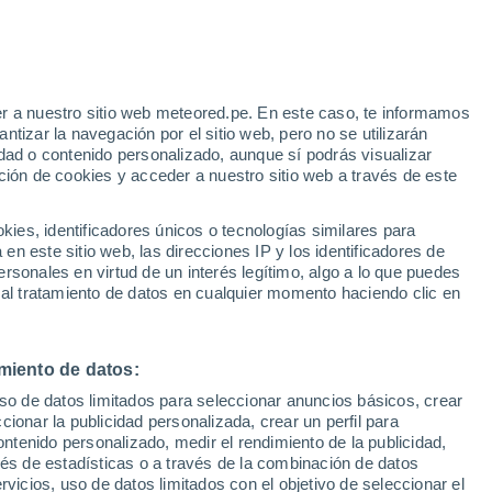
r a nuestro sitio web meteored.pe. En este caso, te informamos
tizar la navegación por el sitio web, pero no se utilizarán
dad o contenido personalizado, aunque sí podrás visualizar
ción de cookies y acceder a nuestro sitio web a través de este
s
es, identificadores únicos o tecnologías similares para
n este sitio web, las direcciones IP y los identificadores de
rsonales en virtud de un interés legítimo, algo a lo que puedes
 al tratamiento de datos en cualquier momento haciendo clic en
Martes
Miércoles
Jueves
Viernes
11 Ago
12 Ago
13 Ago
14 Ago
miento de datos:
uso de datos limitados para seleccionar anuncios básicos, crear
70%
60%
ccionar la publicidad personalizada, crear un perfil para
1.4 mm
0.5 mm
ontenido personalizado, medir el rendimiento de la publicidad,
26°
/
12°
24°
/
14°
19°
/
11°
19°
/
9°
vés de estadísticas o a través de la combinación de datos
rvicios, uso de datos limitados con el objetivo de seleccionar el