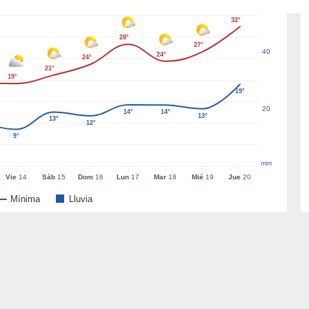
32°
28°
27°
40
24°
24°
21°
19°
19°
20
14°
14°
13°
13°
12°
9°
mm
Vie
14
Sáb
15
Dom
16
Lun
17
Mar
18
Mié
19
Jue
20
Mínima
Lluvia