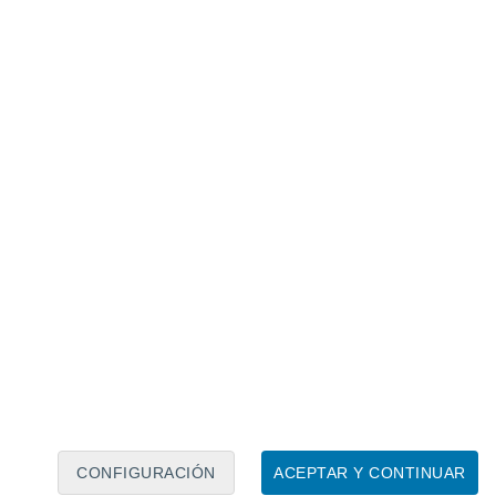
Calendario lunar
Lun
Mar
Mié
Jue
Vie
Sáb
Dom
8
9
10
11
12
13
14
15
16
17
18
19
20
21
CONFIGURACIÓN
ACEPTAR Y CONTINUAR
60