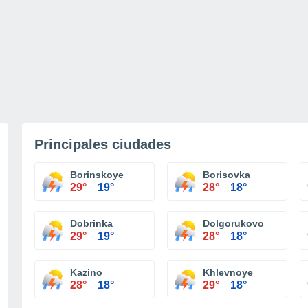
Principales ciudades
Borinskoye
Borisovka
29°
19°
28°
18°
Dobrinka
Dolgorukovo
29°
19°
28°
18°
Kazino
Khlevnoye
28°
18°
29°
18°