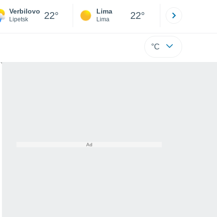
Verbilovo
Lima
Cuzco
22°
22°
Lipetsk
Lima
Cusco
°C