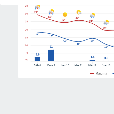
35
29°
30
26°
26°
24°
24°
25
19°
20
18°
17°
15
14°
14°
12°
10
11
11°
5
3.9
1.4
0.5
°C
Sáb
8
Dom
9
Lun
10
Mar
11
Mié
12
Jue
13
Máxima