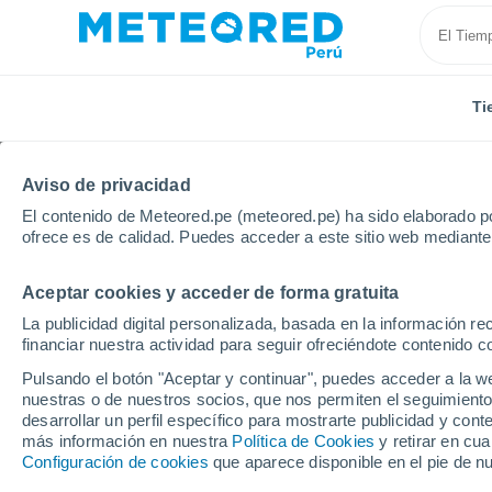
Ti
Aviso de privacidad
El contenido de Meteored.pe (meteored.pe) ha sido elaborado po
ofrece es de calidad. Puedes acceder a este sitio web mediante
Aceptar cookies y acceder de forma gratuita
Inicio
Rusia
Óblast de Lipetsk
Verbilovo
La publicidad digital personalizada, basada en la información r
financiar nuestra actividad para seguir ofreciéndote contenido c
Tiempo en Verbilovo
Pulsando el botón "Aceptar y continuar", puedes acceder a la w
nuestras o de nuestros socios, que nos permiten el seguimiento
18:41
Sábado
desarrollar un perfil específico para mostrarte publicidad y co
más información en nuestra
Política de Cookies
y retirar en cu
Configuración de cookies
que aparece disponible en el pie de n
Lluvia débil