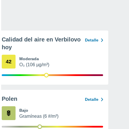
Calidad del aire en Verbilovo
Detalle
hoy
Moderada
42
O₃ (106 µg/m³)
Polen
Detalle
Bajo
Gramíneas (6 #/m³)