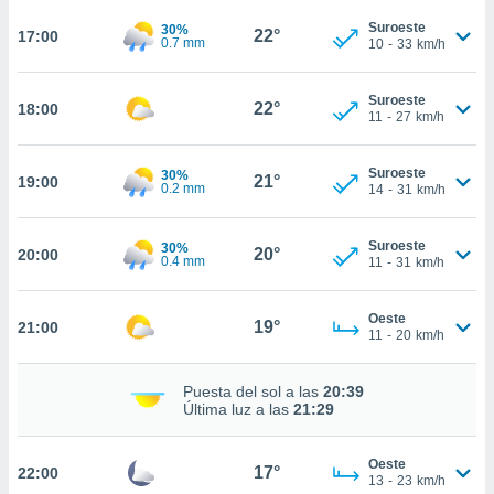
ed.pe. En
te
Suroeste
30%
22°
17:00
0.7 mm
10
-
33
km/h
 de que
talarán
e sean
Suroeste
22°
18:00
para
11
-
27
km/h
a
por el sitio
Suroeste
o se
30%
21°
19:00
0.2 mm
14
-
31
km/h
cookies para
nto ni para
Suroeste
30%
20°
20:00
licidad o
0.4 mm
11
-
31
km/h
ado, aunque
Oeste
sualizar
19°
21:00
11
-
20
km/h
general no
ada. Puedes
 instalación
Puesta del sol a las
20:39
y acceder a
Última luz a las
21:29
io web a
ste abono
Oeste
 botón
17°
22:00
13
-
23
km/h
.