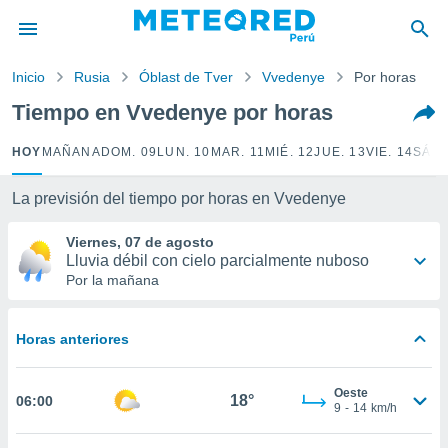
privacidad
o de
Inicio
Rusia
Óblast de Tver
Vvedenye
Por horas
e
e) ha sido
Tiempo en Vvedenye por horas
or
es para
HOY
MAÑANA
DOM. 09
LUN. 10
MAR. 11
MIÉ. 12
JUE. 13
VIE. 14
SÁB.
ue la
 que se
e calidad.
La previsión del tiempo por horas en Vvedenye
eder a este
ediante las
Viernes, 07 de agosto
opciones:
Lluvia débil con cielo parcialmente nuboso
Por la mañana
ookies y
e forma
Horas anteriores
d digital
ada, basada
Oeste
mación
18°
06:00
9
-
14
km/h
ediante
ecnologías