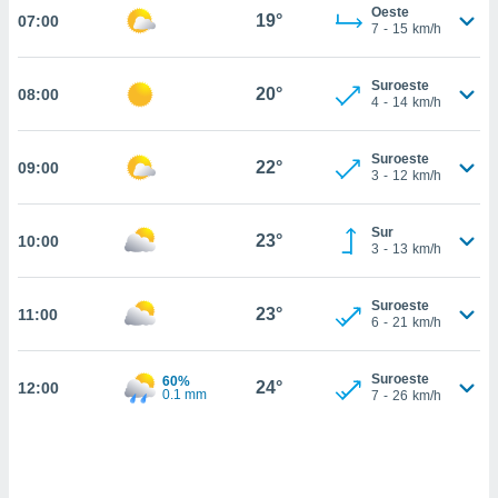
nos permite
Oeste
19°
07:00
estra
7
-
15
km/h
ara seguir
e contenido
ACEPTAR
Suroeste
stándares
20°
08:00
Y
4
-
14
km/h
sin coste.
CONTINUAR
 botón
Suroeste
22°
09:00
continuar",
CONFIGURACIÓN
3
-
12
km/h
der a la
ndo la
 de todas
Sur
23°
10:00
3
-
13
km/h
, ya sean
de nuestros
 nos
Suroeste
23°
11:00
6
-
21
km/h
 y análisis
tamiento en
b, así como
Suroeste
60%
24°
12:00
0.1 mm
7
-
26
km/h
un perfil
para
ublicidad y
do en