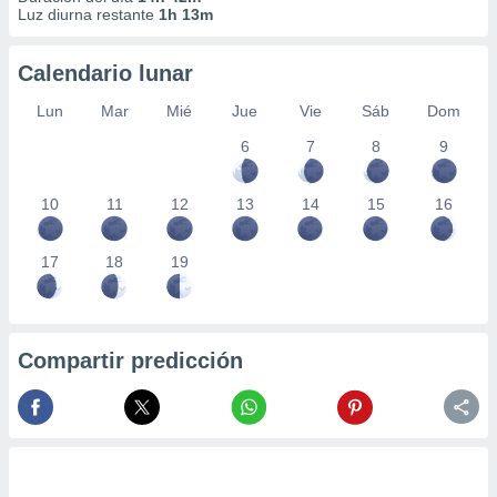
Luz diurna restante
1h 13m
Calendario lunar
Lun
Mar
Mié
Jue
Vie
Sáb
Dom
6
7
8
9
10
11
12
13
14
15
16
17
18
19
Compartir predicción