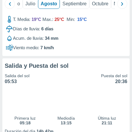
ados con el
yo
Junio
Julio
Agosto
Septiembre
Octubre
Noviemb
 seleccionar
o.
T. Media:
19°C
Max.:
25°C
Min:
15°C
calización
precisa e
Días de lluvia:
6
días
ión mediante
Acum. de lluvia:
34 mm
, publicidad
Viento medio:
7 km/h
dos,
 publicidad
Salida y Puesta del sol
,
ón de
Salida del sol
Puesta del sol
 desarrollo
05:53
20:36
s.
tros 1199
ios
Primera luz
Mediodía
Última luz
05:18
13:15
21:11
Duración del día
14h 42m