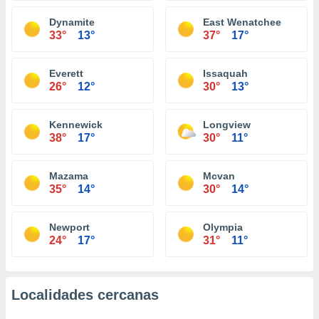
Dynamite
East Wenatchee
33°
13°
37°
17°
Everett
Issaquah
26°
12°
30°
13°
Kennewick
Longview
38°
17°
30°
11°
Mazama
Mcvan
35°
14°
30°
14°
Newport
Olympia
24°
17°
31°
11°
Localidades cercanas