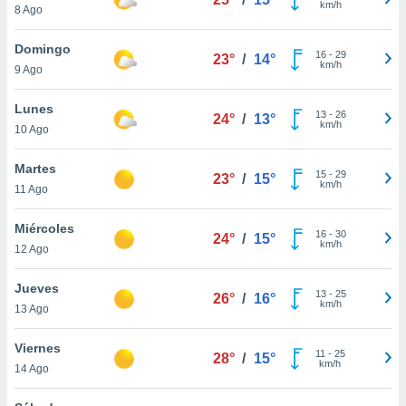
km/h
ublicidad y
8 Ago
do en
Domingo
16
-
29
 mismo.
23°
/
14°
km/h
9 Ago
sultar más
 en nuestra
Lunes
 Cookies
y
13
-
26
24°
/
13°
km/h
ualquier
10 Ago
ento
Martes
15
-
29
23°
/
15°
 botón
km/h
11 Ago
ación de
kies
Miércoles
 disponible
16
-
30
24°
/
15°
km/h
e nuestra
12 Ago
.
Jueves
13
-
25
26°
/
16°
IVAMENTE,
km/h
13 Ago
Viernes
as
11
-
25
28°
/
15°
km/h
14 Ago
 a cookies
 no aceptar