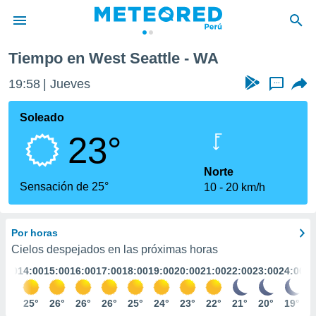
Tiempo en West Seattle - WA
privacidad
19:58
Jueves
...
o de
e
e) ha sido
Soleado
or
23°
es para
ue la
 que se
Norte
e calidad.
Sensación de 25°
10
20 km/h
eder a este
ediante las
opciones:
Por horas
ookies y
Cielos despejados en las próximas horas
e forma
3:00
14:00
15:00
16:00
17:00
18:00
19:00
20:00
21:00
22:00
23:00
24:00
d digital
24°
25°
26°
26°
26°
25°
24°
23°
22°
21°
20°
19°
ada, basada