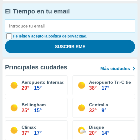
El Tiempo en tu email
He leído y acepto la política de privacidad.
Principales ciudades
Más ciudades
Aeropuerto Internacional King County Seattle
Aeropuerto Tri-Cities P
29°
15°
38°
17°
Bellingham
Centralia
25°
15°
32°
9°
Climax
Disque
37°
17°
20°
14°