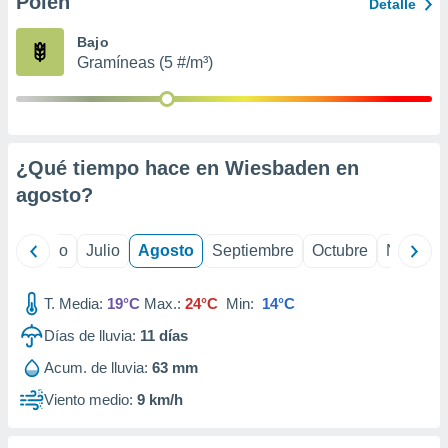
Polen
ados con el
Detalle
 seleccionar
o.
Bajo
Gramíneas (5 #/m³)
calización
precisa e
ión mediante
, publicidad
¿Qué tiempo hace en Wiesbaden en
dos,
agosto
?
 publicidad
,
ón de
yo
Junio
Julio
Agosto
Septiembre
Octubre
Noviemb
 desarrollo
s.
T. Media:
19°C
Max.:
24°C
Min:
14°C
tros 1199
ios
Días de lluvia:
11
días
Acum. de lluvia:
63 mm
Viento medio:
9 km/h