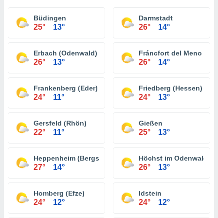
Büdingen
Darmstadt
25°
13°
26°
14°
Erbach (Odenwald)
Fráncfort del Meno
26°
13°
26°
14°
Frankenberg (Eder)
Friedberg (Hessen)
24°
11°
24°
13°
Gersfeld (Rhön)
Gießen
22°
11°
25°
13°
Heppenheim (Bergstraße)
Höchst im Odenwald
27°
14°
26°
13°
Homberg (Efze)
Idstein
24°
12°
24°
12°