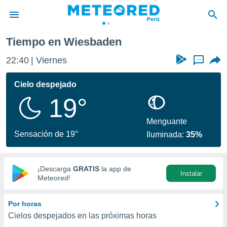
Tiempo en Wiesbaden
privacidad
22:40
Viernes
...
o de
e
e) ha sido
Cielo despejado
or
19°
es para
ue la
 que se
Menguante
e calidad.
Sensación de 19°
Iluminada:
35%
eder a este
ediante las
opciones:
¡Descarga
GRATIS
la app de
Instalar
ookies y
Meteored!
e forma
Por horas
d digital
Cielos despejados en las próximas horas
ada, basada