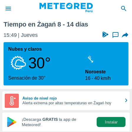
Tiempo en Żagań 8 - 14 días
privacidad
15:49
Jueves
...
o de
e
e) ha sido
Nubes y claros
or
30°
es para
ue la
 que se
Noroeste
e calidad.
Sensación de 30°
16
40 km/h
eder a este
ediante las
opciones:
Aviso de nivel rojo
Alerta extrema por altas temperaturas en Żagań hoy
ookies y
e forma
¡Descarga
GRATIS
la app de
Instalar
d digital
Meteored!
ada, basada