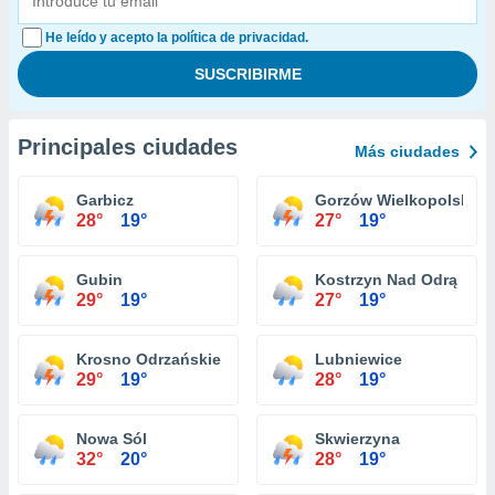
He leído y acepto la política de privacidad.
Principales ciudades
Más ciudades
Garbicz
Gorzów Wielkopolski
28°
19°
27°
19°
Gubin
Kostrzyn Nad Odrą
29°
19°
27°
19°
Krosno Odrzańskie
Lubniewice
29°
19°
28°
19°
Nowa Sól
Skwierzyna
32°
20°
28°
19°