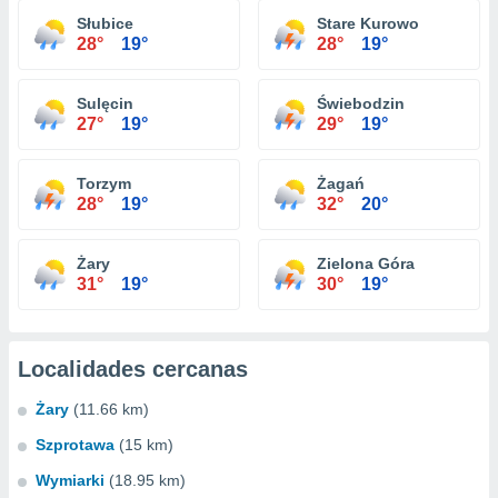
Słubice
Stare Kurowo
28°
19°
28°
19°
Sulęcin
Świebodzin
27°
19°
29°
19°
Torzym
Żagań
28°
19°
32°
20°
Żary
Zielona Góra
31°
19°
30°
19°
Localidades cercanas
Żary
(11.66 km)
Szprotawa
(15 km)
Wymiarki
(18.95 km)