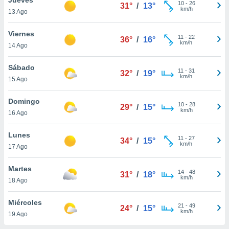
ublicidad y
10
-
26
31°
/
13°
km/h
13 Ago
do en
 mismo.
Viernes
11
-
22
36°
/
16°
sultar más
km/h
14 Ago
 en nuestra
 Cookies
y
Sábado
11
-
31
ualquier
32°
/
19°
km/h
15 Ago
ento
 botón
Domingo
10
-
28
29°
/
15°
ación de
km/h
16 Ago
kies
 disponible
Lunes
11
-
27
e nuestra
34°
/
15°
km/h
17 Ago
.
Martes
IVAMENTE,
14
-
48
31°
/
18°
km/h
18 Ago
as
Miércoles
21
-
49
24°
/
15°
 a cookies
km/h
19 Ago
 no aceptar