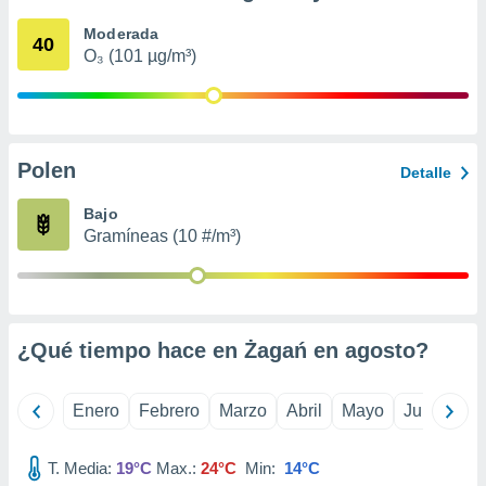
retirar su
Moderada
ento u
40
O₃ (101 µg/m³)
 de datos
er momento
ic en
o en
Polen
Detalle
 Cookies
en
eb.
Bajo
Gramíneas (10 #/m³)
y
socios
el
to de
¿Qué tiempo hace en Żagań en
agosto
?
la
 en un
Enero
Febrero
Marzo
Abril
Mayo
Junio
Ju
 y/o acceder
 de datos
ara
T. Media:
19°C
Max.:
24°C
Min:
14°C
 anuncios