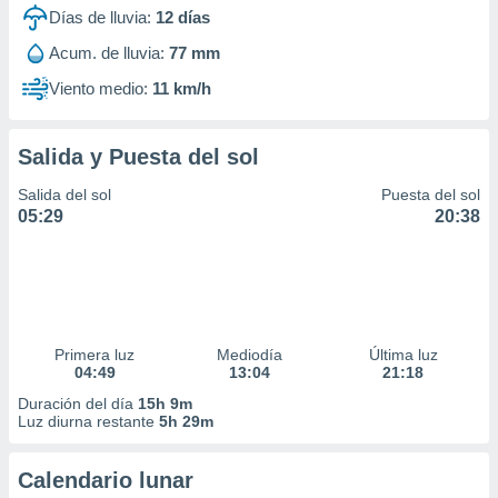
ar perfiles
Días de lluvia:
12
días
idad
Acum. de lluvia:
77 mm
a, utilizar
a
Viento medio:
11 km/h
 la
da, crear un
Salida y Puesta del sol
personalizar
o, uso de
Salida del sol
Puesta del sol
a la
05:29
20:38
e contenido
do, medir el
 de la
medir el
 del
 comprender
 través de
Primera luz
Mediodía
Última luz
04:49
13:04
21:18
s o a través
nación de
Duración del día
15h 9m
edentes de
Luz diurna restante
5h 29m
fuentes,
y mejora de
Calendario lunar
os, uso de