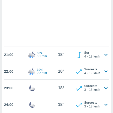
 mismo.
sultar más
 en nuestra
 Cookies
y
ualquier
ento
 botón
ación de
kies
 disponible
Sur
30%
18°
e nuestra
21:00
0.1 mm
4
-
18
km/h
.
IVAMENTE,
Suroeste
30%
18°
22:00
0.2 mm
4
-
19
km/h
as
Suroeste
18°
23:00
 a cookies
3
-
18
km/h
 no aceptar
ón de
Suroeste
18°
24:00
uedes
3
-
18
km/h
uestro sitio