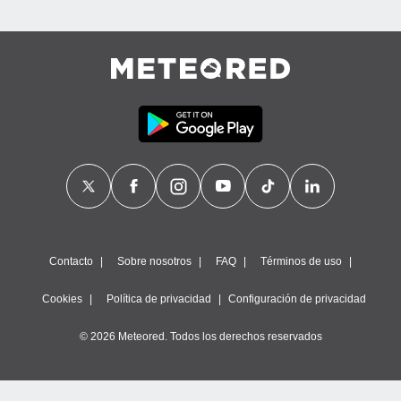
 de datos
er momento
ic en
o en
 Cookies
en
eb.
y
socios
el
to de
la
Contacto
Sobre nosotros
FAQ
Términos de uso
 en un
 y/o acceder
Cookies
Política de privacidad
Configuración de privacidad
 de datos
ara
© 2026 Meteored. Todos los derechos reservados
 anuncios
ar perfiles
idad
a, utilizar