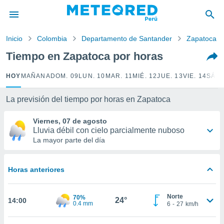
privacidad
o de
Inicio
Colombia
Departamento de Santander
Zapatoca
e
e) ha sido
Tiempo en Zapatoca por horas
or
es para
HOY
MAÑANA
DOM. 09
LUN. 10
MAR. 11
MIÉ. 12
JUE. 13
VIE. 14
SÁB.
ue la
 que se
e calidad.
La previsión del tiempo por horas en Zapatoca
eder a este
ediante las
Viernes, 07 de agosto
opciones:
Lluvia débil con cielo parcialmente nuboso
La mayor parte del día
ookies y
e forma
Horas anteriores
d digital
ada, basada
Norte
70%
mación
24°
14:00
0.4 mm
6
-
27
km/h
ediante
ecnologías