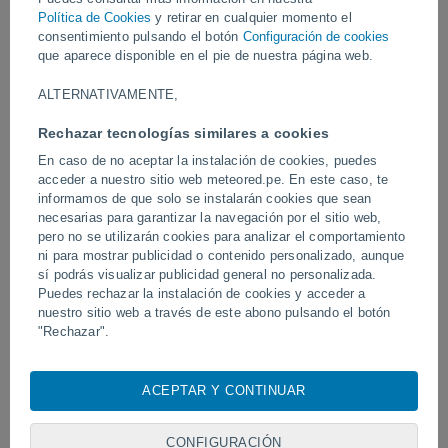
Política de Cookies
y retirar en cualquier momento el
consentimiento pulsando el botón
Configuración de cookies
Vídeos
que aparece disponible en el pie de nuestra página web.
ALTERNATIVAMENTE,
Hoy
Rechazar tecnologías similares a cookies
En caso de no aceptar la instalación de cookies, puedes
acceder a nuestro sitio web meteored.pe. En este caso, te
informamos de que solo se instalarán cookies que sean
necesarias para garantizar la navegación por el sitio web,
pero no se utilizarán cookies para analizar el comportamiento
ni para mostrar publicidad o contenido personalizado, aunque
sí podrás visualizar publicidad general no personalizada.
Puedes rechazar la instalación de cookies y acceder a
Un rayo impactó en un campo de
Erupción y actividad inte
nuestro sitio web a través de este abono pulsando el botón
fútbol en Narathiwat, Tailandia.
volcán de Fuego, Guatem
"Rechazar".
Con su consentimiento, nosotros y
nuestros socios
usamos
cookies, identificadores únicos o tecnologías similares para
ACEPTAR Y CONTINUAR
almacenar, acceder y procesar datos personales como su
Síguenos
visita en este sitio web, las direcciones IP y los
identificadores de cookies. Es posible que algunos
CONFIGURACIÓN