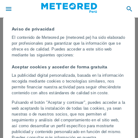
Aviso de privacidad
El contenido de Meteored.pe (meteored.pe) ha sido elaborado
por profesionales para garantizar que la información que se
ofrece es de calidad. Puedes acceder a este sitio web
mediante las siguientes opciones:
Aceptar cookies y acceder de forma gratuita
La publicidad digital personalizada, basada en la información
recogida mediante cookies o tecnologías similares, nos
permite financiar nuestra actividad para seguir ofreciéndote
contenido con altos estándares de calidad sin coste.
Aparecen ríos, lagos y cascadas tras
Pulsando el botón "Aceptar y continuar", puedes acceder a la
las fuertes lluvias en el desierto de Al-
web aceptando la instalación de todas las cookies, ya sean
Dahna, Arabia Saudí
nuestras o de nuestros socios, que nos permiten el
seguimiento y análisis del comportamiento en el sitio web,
En los últimos días se han registrado precipitaciones muy intensas
así como desarrollar un perfil específico para mostrarte
en esta zona, provocando el desbordamiento de numerosos
publicidad y contenido personalizado en función del mismo.
cauces e inundaciones súbitas en pleno desierto
Puedes consultar más información en nuestra