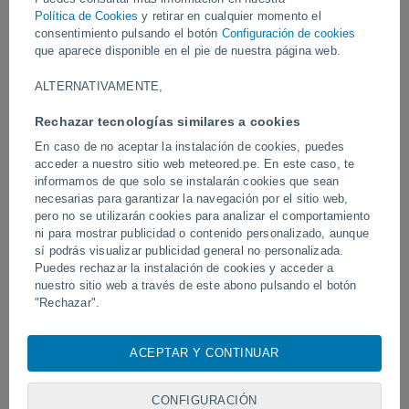
Política de Cookies
y retirar en cualquier momento el
Vídeos
consentimiento pulsando el botón
Configuración de cookies
que aparece disponible en el pie de nuestra página web.
ALTERNATIVAMENTE,
Ayer
Rechazar tecnologías similares a cookies
En caso de no aceptar la instalación de cookies, puedes
acceder a nuestro sitio web meteored.pe. En este caso, te
informamos de que solo se instalarán cookies que sean
necesarias para garantizar la navegación por el sitio web,
pero no se utilizarán cookies para analizar el comportamiento
ni para mostrar publicidad o contenido personalizado, aunque
sí podrás visualizar publicidad general no personalizada.
Puedes rechazar la instalación de cookies y acceder a
Erupción y actividad intensa en el
Devastadora inundación 
nuestro sitio web a través de este abono pulsando el botón
volcán de Fuego, Guatemala.
Chitral, Pakistán.
"Rechazar".
Con su consentimiento, nosotros y
nuestros socios
usamos
cookies, identificadores únicos o tecnologías similares para
ACEPTAR Y CONTINUAR
Síguenos
almacenar, acceder y procesar datos personales como su
visita en este sitio web, las direcciones IP y los
identificadores de cookies. Es posible que algunos
CONFIGURACIÓN