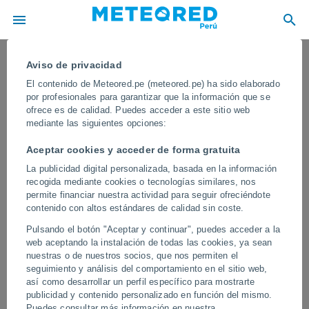
Aviso de privacidad
El contenido de Meteored.pe (meteored.pe) ha sido elaborado
por profesionales para garantizar que la información que se
ofrece es de calidad. Puedes acceder a este sitio web
mediante las siguientes opciones:
Aceptar cookies y acceder de forma gratuita
La publicidad digital personalizada, basada en la información
recogida mediante cookies o tecnologías similares, nos
permite financiar nuestra actividad para seguir ofreciéndote
contenido con altos estándares de calidad sin coste.
¡Brutal tromba marina sorprende a
Pulsando el botón "Aceptar y continuar", puedes acceder a la
Friedrichshafen en el Lago Constanza!
web aceptando la instalación de todas las cookies, ya sean
nuestras o de nuestros socios, que nos permiten el
El fenómeno sorprendió a los habitantes y visitantes de
seguimiento y análisis del comportamiento en el sitio web,
Friedrichshafen, en el icónico Lago de Constanza. El imponente
así como desarrollar un perfil específico para mostrarte
vórtice conectó la base de las nubes con la superficie acuática en
publicidad y contenido personalizado en función del mismo.
un espectáculo meteorológico impactante.
Puedes consultar más información en nuestra