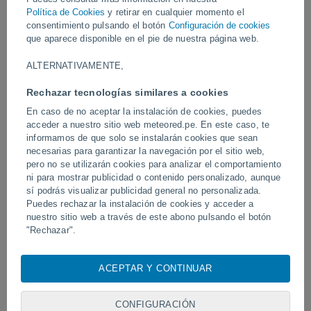
Política de Cookies
y retirar en cualquier momento el
Vídeos
consentimiento pulsando el botón
Configuración de cookies
que aparece disponible en el pie de nuestra página web.
ALTERNATIVAMENTE,
Ayer
Rechazar tecnologías similares a cookies
En caso de no aceptar la instalación de cookies, puedes
acceder a nuestro sitio web meteored.pe. En este caso, te
informamos de que solo se instalarán cookies que sean
necesarias para garantizar la navegación por el sitio web,
pero no se utilizarán cookies para analizar el comportamiento
ni para mostrar publicidad o contenido personalizado, aunque
sí podrás visualizar publicidad general no personalizada.
Puedes rechazar la instalación de cookies y acceder a
Un enorme diablo de polvo fue
Tornados y lluvias torren
nuestro sitio web a través de este abono pulsando el botón
avistado en Zapponeta, Italia
Pelotas, Brasil.
"Rechazar".
Con su consentimiento, nosotros y
nuestros socios
usamos
cookies, identificadores únicos o tecnologías similares para
ACEPTAR Y CONTINUAR
Síguenos
almacenar, acceder y procesar datos personales como su
visita en este sitio web, las direcciones IP y los
identificadores de cookies. Es posible que algunos
CONFIGURACIÓN