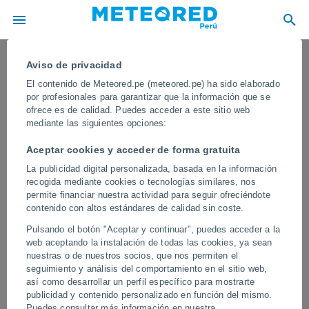
Aviso de privacidad
El contenido de Meteored.pe (meteored.pe) ha sido elaborado
por profesionales para garantizar que la información que se
ofrece es de calidad. Puedes acceder a este sitio web
mediante las siguientes opciones:
Aceptar cookies y acceder de forma gratuita
La publicidad digital personalizada, basada en la información
recogida mediante cookies o tecnologías similares, nos
permite financiar nuestra actividad para seguir ofreciéndote
contenido con altos estándares de calidad sin coste.
Calles convertidas en ríos en Bauru,
Pulsando el botón "Aceptar y continuar", puedes acceder a la
Brasil
web aceptando la instalación de todas las cookies, ya sean
nuestras o de nuestros socios, que nos permiten el
Las autoridades locales activaron protocolos de emergencia y
seguimiento y análisis del comportamiento en el sitio web,
recomendaron a la población evitar desplazamientos ante la gran
así como desarrollar un perfil específico para mostrarte
cantidad de agua en la vía pública, donde decenas de coches
publicidad y contenido personalizado en función del mismo.
fueron arrastrados.
Puedes consultar más información en nuestra