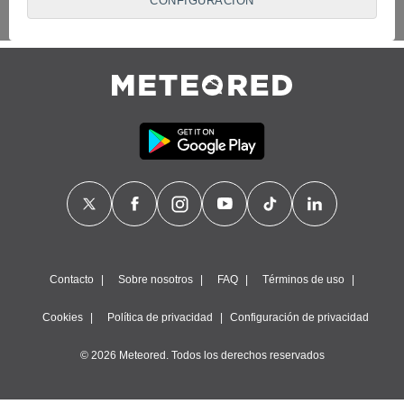
CONFIGURACIÓN
proveedores traten tus datos personales en virtud de un
interés legítimo, algo a lo que puedes oponerte. Para ello,
puede retirar su consentimiento u oponerse al tratamiento de
datos en cualquier momento haciendo clic en
"Configurar"
o
en nuestra
Política de Cookies
en este sitio web.
Nosotros y nuestros socios hacemos el siguiente
tratamiento de datos:
Almacenar la información en un dispositivo y/o acceder a
ella, uso de datos limitados para seleccionar anuncios
básicos, crear perfiles para publicidad personalizada, utilizar
perfiles para seleccionar la publicidad personalizada, crear un
perfil para personalizar el contenido, uso de perfiles para la
selección de contenido personalizado, medir el rendimiento
de la publicidad, medir el rendimiento del contenido,
comprender al público a través de estadísticas o a través de
Contacto
Sobre nosotros
FAQ
Términos de uso
la combinación de datos procedentes de diferentes fuentes,
desarrollo y mejora de los servicios, uso de datos limitados
Cookies
Política de privacidad
Configuración de privacidad
con el objetivo de seleccionar el contenido.
Datos de localización geográfica precisa e identificación
© 2026 Meteored. Todos los derechos reservados
mediante análisis de dispositivos, publicidad y contenido
personalizados, medición de publicidad y contenido,