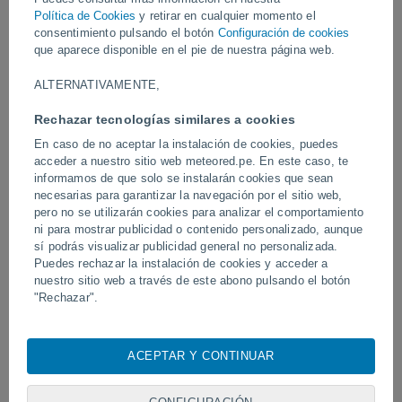
el paso de la tormenta.
Política de Cookies
y retirar en cualquier momento el
consentimiento pulsando el botón
Configuración de cookies
Vídeos
que aparece disponible en el pie de nuestra página web.
ALTERNATIVAMENTE,
Ayer
Rechazar tecnologías similares a cookies
En caso de no aceptar la instalación de cookies, puedes
acceder a nuestro sitio web meteored.pe. En este caso, te
informamos de que solo se instalarán cookies que sean
necesarias para garantizar la navegación por el sitio web,
pero no se utilizarán cookies para analizar el comportamiento
ni para mostrar publicidad o contenido personalizado, aunque
sí podrás visualizar publicidad general no personalizada.
Puedes rechazar la instalación de cookies y acceder a
nuestro sitio web a través de este abono pulsando el botón
Tornados y lluvias torrenciales en
Un rayo impactó en un 
"Rechazar".
Pelotas, Brasil.
fútbol en Narathiwat, Tail
Con su consentimiento, nosotros y
nuestros socios
usamos
cookies, identificadores únicos o tecnologías similares para
ACEPTAR Y CONTINUAR
almacenar, acceder y procesar datos personales como su
Síguenos
visita en este sitio web, las direcciones IP y los
identificadores de cookies. Es posible que algunos