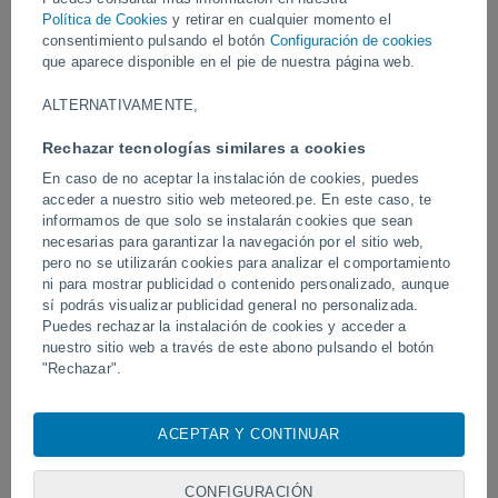
Política de Cookies
y retirar en cualquier momento el
consentimiento pulsando el botón
Configuración de cookies
Vídeos
que aparece disponible en el pie de nuestra página web.
ALTERNATIVAMENTE,
Hoy
Rechazar tecnologías similares a cookies
En caso de no aceptar la instalación de cookies, puedes
acceder a nuestro sitio web meteored.pe. En este caso, te
informamos de que solo se instalarán cookies que sean
necesarias para garantizar la navegación por el sitio web,
pero no se utilizarán cookies para analizar el comportamiento
ni para mostrar publicidad o contenido personalizado, aunque
sí podrás visualizar publicidad general no personalizada.
Puedes rechazar la instalación de cookies y acceder a
Tornados y lluvias torrenciales en
Un rayo impactó en un 
nuestro sitio web a través de este abono pulsando el botón
Pelotas, Brasil.
fútbol en Narathiwat, Tail
"Rechazar".
Con su consentimiento, nosotros y
nuestros socios
usamos
cookies, identificadores únicos o tecnologías similares para
ACEPTAR Y CONTINUAR
almacenar, acceder y procesar datos personales como su
Síguenos
visita en este sitio web, las direcciones IP y los
identificadores de cookies. Es posible que algunos
CONFIGURACIÓN