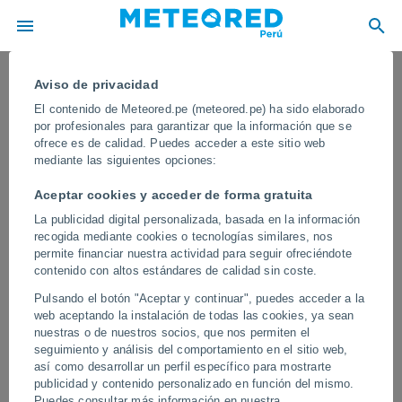
Aviso de privacidad
El contenido de Meteored.pe (meteored.pe) ha sido elaborado
por profesionales para garantizar que la información que se
ofrece es de calidad. Puedes acceder a este sitio web
mediante las siguientes opciones:
Aceptar cookies y acceder de forma gratuita
La publicidad digital personalizada, basada en la información
recogida mediante cookies o tecnologías similares, nos
permite financiar nuestra actividad para seguir ofreciéndote
contenido con altos estándares de calidad sin coste.
El tifón Fung Wong deja gran parte de
Pulsando el botón "Aceptar y continuar", puedes acceder a la
Xinan (Taiwán) bajo el agua. Miles de
web aceptando la instalación de todas las cookies, ya sean
personas fueron evacuadas
nuestras o de nuestros socios, que nos permiten el
seguimiento y análisis del comportamiento en el sitio web,
El tifón, ya debilitado, dejó al menos 51 heridos en Taiwán y
así como desarrollar un perfil específico para mostrarte
provocó el cierre de escuelas y oficinas en varias regiones del sur
publicidad y contenido personalizado en función del mismo.
como medida de seguridad.
Puedes consultar más información en nuestra