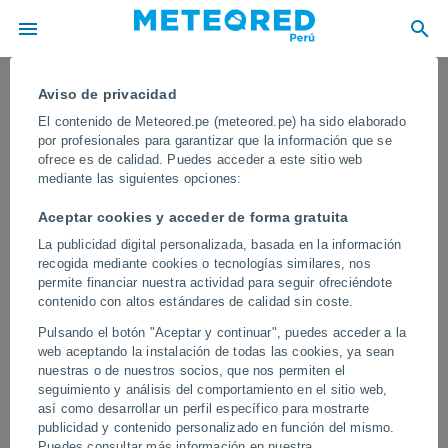
Aviso de privacidad
El contenido de Meteored.pe (meteored.pe) ha sido elaborado
por profesionales para garantizar que la información que se
ofrece es de calidad. Puedes acceder a este sitio web
mediante las siguientes opciones:
Aceptar cookies y acceder de forma gratuita
La publicidad digital personalizada, basada en la información
recogida mediante cookies o tecnologías similares, nos
permite financiar nuestra actividad para seguir ofreciéndote
contenido con altos estándares de calidad sin coste.
¡Fuertes inundaciones en Finalborgo,
Pulsando el botón "Aceptar y continuar", puedes acceder a la
Italia! Este fenómeno fue provocado
web aceptando la instalación de todas las cookies, ya sean
por el desbordamiento del río Pora
nuestras o de nuestros socios, que nos permiten el
seguimiento y análisis del comportamiento en el sitio web,
Las fuertes lluvias caídas en las últimas horas provocaron una
así como desarrollar un perfil específico para mostrarte
rápida crecida del cauce, anegando calles, plazas y viviendas de
publicidad y contenido personalizado en función del mismo.
la ciudad.
Puedes consultar más información en nuestra