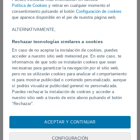
Política de Cookies
y retirar en cualquier momento el
consentimiento pulsando el botón
Configuración de cookies
Vídeos
que aparece disponible en el pie de nuestra página web.
ALTERNATIVAMENTE,
Hace 6 horas
Rechazar tecnologías similares a cookies
En caso de no aceptar la instalación de cookies, puedes
acceder a nuestro sitio web meteored.pe. En este caso, te
informamos de que solo se instalarán cookies que sean
necesarias para garantizar la navegación por el sitio web,
pero no se utilizarán cookies para analizar el comportamiento
ni para mostrar publicidad o contenido personalizado, aunque
sí podrás visualizar publicidad general no personalizada.
Puedes rechazar la instalación de cookies y acceder a
Tornados y lluvias torrenciales en
Un rayo impactó en un 
nuestro sitio web a través de este abono pulsando el botón
Pelotas, Brasil.
fútbol en Narathiwat, Tail
"Rechazar".
Con su consentimiento, nosotros y
nuestros socios
usamos
cookies, identificadores únicos o tecnologías similares para
ACEPTAR Y CONTINUAR
almacenar, acceder y procesar datos personales como su
Síguenos
visita en este sitio web, las direcciones IP y los
identificadores de cookies. Es posible que algunos
CONFIGURACIÓN