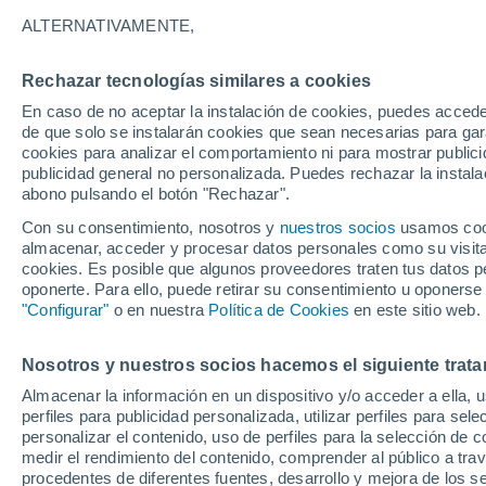
ALTERNATIVAMENTE,
Rechazar tecnologías similares a cookies
En caso de no aceptar la instalación de cookies, puedes accede
de que solo se instalarán cookies que sean necesarias para garan
cookies para analizar el comportamiento ni para mostrar publici
publicidad general no personalizada. Puedes rechazar la instala
abono pulsando el botón "Rechazar".
Con su consentimiento, nosotros y
nuestros socios
usamos cooki
almacenar, acceder y procesar datos personales como su visita e
cookies. Es posible que algunos proveedores traten tus datos pe
oponerte. Para ello, puede retirar su consentimiento u oponerse
"Configurar"
o en nuestra
Política de Cookies
en este sitio web.
Graves inundaciones en
Nosotros y nuestros socios hacemos el siguiente trata
Almacenar la información en un dispositivo y/o acceder a ella, 
precipitaciones de más
perfiles para publicidad personalizada, utilizar perfiles para sele
personalizar el contenido, uso de perfiles para la selección de c
Las intensas precipitaciones dejaron las calles comp
medir el rendimiento del contenido, comprender al público a tra
transporte público y múltiples infraestructuras.
procedentes de diferentes fuentes, desarrollo y mejora de los se