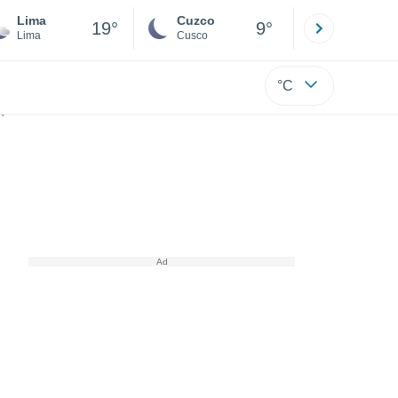
Lima
Cuzco
Puno
19°
9°
Lima
Cusco
Puno
°C