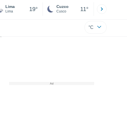
Lima
Cuzco
Puno
19°
11°
Lima
Cusco
Puno
°C
 presenta una alta actividad en las últimas semanas