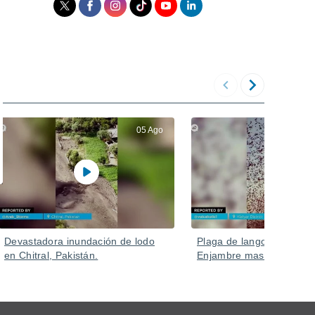
05 Ago
Devastadora inundación de lodo
Plaga de langostas en Ru
en Chitral, Pakistán.
Enjambre masivo en Kizlya