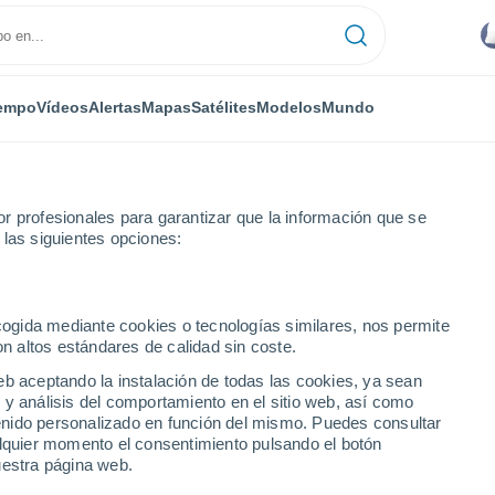
empo
Vídeos
Alertas
Mapas
Satélites
Modelos
Mundo
r profesionales para garantizar que la información que se
 las siguientes opciones:
 volcán Etna, Italia! El fenómeno se produjo en el cráter sureste, que
ecogida mediante cookies o tecnologías similares, nos permite
on altos estándares de calidad sin coste.
eb aceptando la instalación de todas las cookies, ya sean
 y análisis del comportamiento en el sitio web, así como
ntenido personalizado en función del mismo. Puedes consultar
alquier momento el consentimiento pulsando el botón
uestra página web.