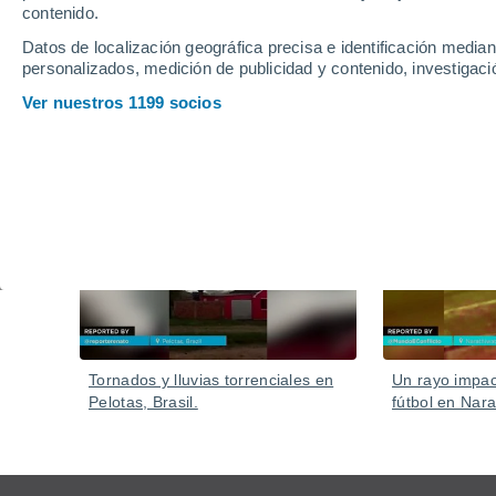
últimas semanas
contenido.
El volcán Etna tuvo una erupción fuerte en el cráter 
Datos de localización geográfica precisa e identificación mediant
personalizados, medición de publicidad y contenido, investigació
reportaron daños graves ni heridos, pero se cerró el 
Ver nuestros 1199 socios
Vídeos
Hoy
Tornados y lluvias torrenciales en
Un rayo impa
Pelotas, Brasil.
fútbol en Nara