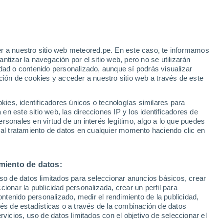
r a nuestro sitio web meteored.pe. En este caso, te informamos
tizar la navegación por el sitio web, pero no se utilizarán
dad o contenido personalizado, aunque sí podrás visualizar
ción de cookies y acceder a nuestro sitio web a través de este
es, identificadores únicos o tecnologías similares para
n este sitio web, las direcciones IP y los identificadores de
rsonales en virtud de un interés legítimo, algo a lo que puedes
 al tratamiento de datos en cualquier momento haciendo clic en
de choque en el volcán
miento de datos:
uso de datos limitados para seleccionar anuncios básicos, crear
 se produjo en el cráter
ccionar la publicidad personalizada, crear un perfil para
ontenido personalizado, medir el rendimiento de la publicidad,
a alta actividad en las
vés de estadísticas o a través de la combinación de datos
rvicios, uso de datos limitados con el objetivo de seleccionar el