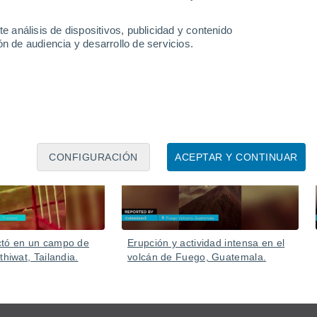
Sureste, con columnas de ceniza altas y flujo de lava. No se
e análisis de dispositivos, publicidad y contenido
n de audiencia y desarrollo de servicios.
acceso a la cima por precaución.
Ayer
05 Ago
CONFIGURACIÓN
ACEPTAR Y CONTINUAR
ctó en un campo de
Erupción y actividad intensa en el
thiwat, Tailandia.
volcán de Fuego, Guatemala.