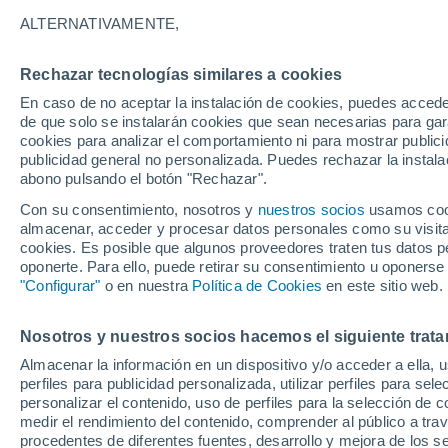
ALTERNATIVAMENTE,
Rechazar tecnologías similares a cookies
En caso de no aceptar la instalación de cookies, puedes accede
de que solo se instalarán cookies que sean necesarias para garan
cookies para analizar el comportamiento ni para mostrar publici
publicidad general no personalizada. Puedes rechazar la instala
abono pulsando el botón "Rechazar".
Con su consentimiento, nosotros y
nuestros socios
usamos cooki
almacenar, acceder y procesar datos personales como su visita e
cookies. Es posible que algunos proveedores traten tus datos pe
oponerte. Para ello, puede retirar su consentimiento u oponerse
"Configurar"
o en nuestra
Política de Cookies
en este sitio web.
¡Impresionantes ondas 
Nosotros y nuestros socios hacemos el siguiente trata
Almacenar la información en un dispositivo y/o acceder a ella, 
Etna, Italia! El fenómeno
perfiles para publicidad personalizada, utilizar perfiles para sele
personalizar el contenido, uso de perfiles para la selección de c
sureste, que presenta un
medir el rendimiento del contenido, comprender al público a tra
procedentes de diferentes fuentes, desarrollo y mejora de los se