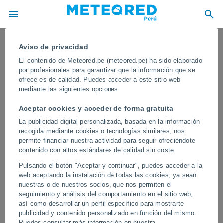
Aviso de privacidad
El contenido de Meteored.pe (meteored.pe) ha sido elaborado
por profesionales para garantizar que la información que se
ofrece es de calidad. Puedes acceder a este sitio web
mediante las siguientes opciones:
Aceptar cookies y acceder de forma gratuita
La publicidad digital personalizada, basada en la información
recogida mediante cookies o tecnologías similares, nos
permite financiar nuestra actividad para seguir ofreciéndote
contenido con altos estándares de calidad sin coste.
Las lluvias torrenciales provocan
Pulsando el botón "Aceptar y continuar", puedes acceder a la
inundaciones catastróficas en
web aceptando la instalación de todas las cookies, ya sean
Samsun, Turquía
nuestras o de nuestros socios, que nos permiten el
seguimiento y análisis del comportamiento en el sitio web,
Los equipos de emergencia trabajan en toda la región mientras las
así como desarrollar un perfil específico para mostrarte
calles continúan inundadas y el transporte se encuentra
publicidad y contenido personalizado en función del mismo.
gravemente afectado. Las autoridades pidieron a los residentes
Puedes consultar más información en nuestra