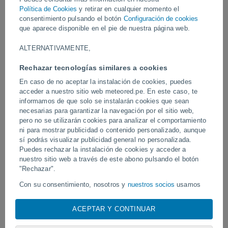
permanecer en sus hogares debido a las intensas lluvias y las
Política de Cookies
y retirar en cualquier momento el
peligrosas condiciones.
consentimiento pulsando el botón
Configuración de cookies
que aparece disponible en el pie de nuestra página web.
Vídeos
ALTERNATIVAMENTE,
Rechazar tecnologías similares a cookies
Hace 1 hora
En caso de no aceptar la instalación de cookies, puedes
acceder a nuestro sitio web meteored.pe. En este caso, te
informamos de que solo se instalarán cookies que sean
necesarias para garantizar la navegación por el sitio web,
pero no se utilizarán cookies para analizar el comportamiento
ni para mostrar publicidad o contenido personalizado, aunque
sí podrás visualizar publicidad general no personalizada.
Puedes rechazar la instalación de cookies y acceder a
nuestro sitio web a través de este abono pulsando el botón
"Rechazar".
Un enorme diablo de polvo fue
Tornados y lluvias torren
avistado en Zapponeta, Italia
Pelotas, Brasil.
Con su consentimiento, nosotros y
nuestros socios
usamos
cookies, identificadores únicos o tecnologías similares para
almacenar, acceder y procesar datos personales como su
ACEPTAR Y CONTINUAR
visita en este sitio web, las direcciones IP y los
identificadores de cookies. Es posible que algunos