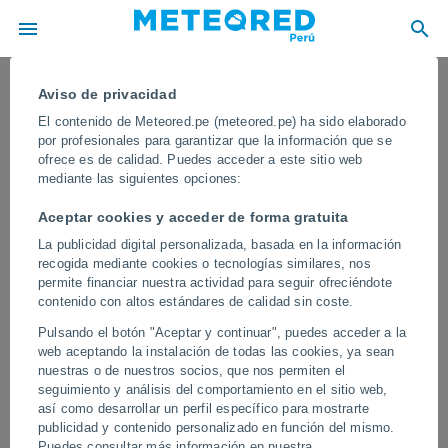
Aviso de privacidad
El contenido de Meteored.pe (meteored.pe) ha sido elaborado
por profesionales para garantizar que la información que se
ofrece es de calidad. Puedes acceder a este sitio web
mediante las siguientes opciones:
Aceptar cookies y acceder de forma gratuita
La publicidad digital personalizada, basada en la información
recogida mediante cookies o tecnologías similares, nos
permite financiar nuestra actividad para seguir ofreciéndote
contenido con altos estándares de calidad sin coste.
¡Lluvias monzónicas extremas e
Pulsando el botón "Aceptar y continuar", puedes acceder a la
inundaciones azotan India! En algunas
web aceptando la instalación de todas las cookies, ya sean
regiones han caído más de 600 mm en
nuestras o de nuestros socios, que nos permiten el
seguimiento y análisis del comportamiento en el sitio web,
24 horas
así como desarrollar un perfil específico para mostrarte
publicidad y contenido personalizado en función del mismo.
Varios ríos han sufrido crecidas catastróficas que han dejando a
Puedes consultar más información en nuestra