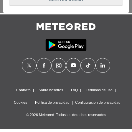
proveedores traten tus datos personales en virtud de un
interés legítimo, algo a lo que puedes oponerte. Para ello,
puede retirar su consentimiento u oponerse al tratamiento de
datos en cualquier momento haciendo clic en
"Configurar"
o
en nuestra
Política de Cookies
en este sitio web.
Nosotros y nuestros socios hacemos el siguiente
tratamiento de datos:
Almacenar la información en un dispositivo y/o acceder a
ella, uso de datos limitados para seleccionar anuncios
básicos, crear perfiles para publicidad personalizada, utilizar
perfiles para seleccionar la publicidad personalizada, crear un
perfil para personalizar el contenido, uso de perfiles para la
selección de contenido personalizado, medir el rendimiento
de la publicidad, medir el rendimiento del contenido,
comprender al público a través de estadísticas o a través de
Contacto
Sobre nosotros
FAQ
Términos de uso
la combinación de datos procedentes de diferentes fuentes,
desarrollo y mejora de los servicios, uso de datos limitados
Cookies
Política de privacidad
Configuración de privacidad
con el objetivo de seleccionar el contenido.
© 2026 Meteored. Todos los derechos reservados
Datos de localización geográfica precisa e identificación
mediante análisis de dispositivos, publicidad y contenido
personalizados, medición de publicidad y contenido,