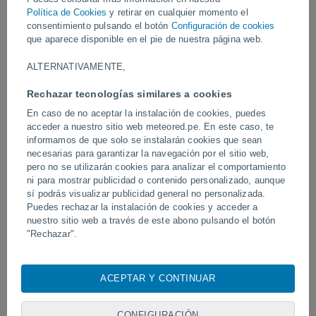
su paso campos anegados, ciudades aisladas y varios fallecidos.
Política de Cookies
y retirar en cualquier momento el
consentimiento pulsando el botón
Configuración de cookies
Vídeos
que aparece disponible en el pie de nuestra página web.
ALTERNATIVAMENTE,
Hace 3 horas
Rechazar tecnologías similares a cookies
En caso de no aceptar la instalación de cookies, puedes
acceder a nuestro sitio web meteored.pe. En este caso, te
informamos de que solo se instalarán cookies que sean
necesarias para garantizar la navegación por el sitio web,
pero no se utilizarán cookies para analizar el comportamiento
ni para mostrar publicidad o contenido personalizado, aunque
sí podrás visualizar publicidad general no personalizada.
Puedes rechazar la instalación de cookies y acceder a
Tornados y lluvias torrenciales en
Un rayo impactó en un 
nuestro sitio web a través de este abono pulsando el botón
Pelotas, Brasil.
fútbol en Narathiwat, Tail
"Rechazar".
Con su consentimiento, nosotros y
nuestros socios
usamos
cookies, identificadores únicos o tecnologías similares para
ACEPTAR Y CONTINUAR
almacenar, acceder y procesar datos personales como su
Síguenos
visita en este sitio web, las direcciones IP y los
identificadores de cookies. Es posible que algunos
CONFIGURACIÓN