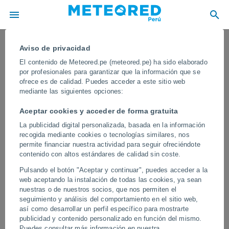
Aviso de privacidad
El contenido de Meteored.pe (meteored.pe) ha sido elaborado
por profesionales para garantizar que la información que se
ofrece es de calidad. Puedes acceder a este sitio web
mediante las siguientes opciones:
Aceptar cookies y acceder de forma gratuita
La publicidad digital personalizada, basada en la información
recogida mediante cookies o tecnologías similares, nos
permite financiar nuestra actividad para seguir ofreciéndote
contenido con altos estándares de calidad sin coste.
Un aguacero provoca una destrucción
Pulsando el botón "Aceptar y continuar", puedes acceder a la
masiva en Uttrakhand, India.
web aceptando la instalación de todas las cookies, ya sean
nuestras o de nuestros socios, que nos permiten el
El agua y la tierra se tragaron dos centros urbanos, los equipos
seguimiento y análisis del comportamiento en el sitio web,
buscan sobrevivientes.
así como desarrollar un perfil específico para mostrarte
publicidad y contenido personalizado en función del mismo.
Vídeos
Puedes consultar más información en nuestra