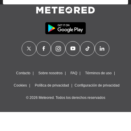
proveedores traten tus datos personales en virtud de un
interés legítimo, algo a lo que puedes oponerte. Para ello,
puede retirar su consentimiento u oponerse al tratamiento de
datos en cualquier momento haciendo clic en
"Configurar"
o
en nuestra
Política de Cookies
en este sitio web.
Nosotros y nuestros socios hacemos el siguiente
tratamiento de datos:
Almacenar la información en un dispositivo y/o acceder a
ella, uso de datos limitados para seleccionar anuncios
básicos, crear perfiles para publicidad personalizada, utilizar
perfiles para seleccionar la publicidad personalizada, crear un
perfil para personalizar el contenido, uso de perfiles para la
Contacto
Sobre nosotros
FAQ
Términos de uso
selección de contenido personalizado, medir el rendimiento
de la publicidad, medir el rendimiento del contenido,
Cookies
Política de privacidad
Configuración de privacidad
comprender al público a través de estadísticas o a través de
la combinación de datos procedentes de diferentes fuentes,
© 2026 Meteored. Todos los derechos reservados
desarrollo y mejora de los servicios, uso de datos limitados
con el objetivo de seleccionar el contenido.
Datos de localización geográfica precisa e identificación
mediante análisis de dispositivos, publicidad y contenido
personalizados, medición de publicidad y contenido,