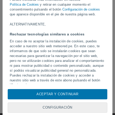
Política de Cookies
y retirar en cualquier momento el
consentimiento pulsando el botón
Configuración de cookies
que aparece disponible en el pie de nuestra página web.
Ayer
ALTERNATIVAMENTE,
Rechazar tecnologías similares a cookies
En caso de no aceptar la instalación de cookies, puedes
acceder a nuestro sitio web meteored.pe. En este caso, te
informamos de que solo se instalarán cookies que sean
necesarias para garantizar la navegación por el sitio web,
pero no se utilizarán cookies para analizar el comportamiento
Erupción y actividad intensa en el
ni para mostrar publicidad o contenido personalizado, aunque
Devastadora inundación 
volcán de Fuego, Guatemala.
Chitral, Pakistán.
sí podrás visualizar publicidad general no personalizada.
Puedes rechazar la instalación de cookies y acceder a
nuestro sitio web a través de este abono pulsando el botón
"Rechazar".
Síguenos
Con su consentimiento, nosotros y
nuestros socios
usamos
ACEPTAR Y CONTINUAR
cookies, identificadores únicos o tecnologías similares para
almacenar, acceder y procesar datos personales como su
CONFIGURACIÓN
visita en este sitio web, las direcciones IP y los
identificadores de cookies. Es posible que algunos