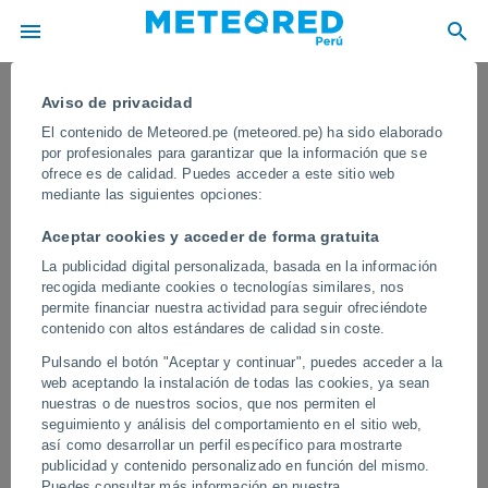
Aviso de privacidad
El contenido de Meteored.pe (meteored.pe) ha sido elaborado
por profesionales para garantizar que la información que se
ofrece es de calidad. Puedes acceder a este sitio web
mediante las siguientes opciones:
Aceptar cookies y acceder de forma gratuita
La publicidad digital personalizada, basada en la información
recogida mediante cookies o tecnologías similares, nos
permite financiar nuestra actividad para seguir ofreciéndote
contenido con altos estándares de calidad sin coste.
Un géiser aparece de repente en un
Pulsando el botón "Aceptar y continuar", puedes acceder a la
patio de El Salitre (Ixtlán De Los
web aceptando la instalación de todas las cookies, ya sean
Hervores), México
nuestras o de nuestros socios, que nos permiten el
seguimiento y análisis del comportamiento en el sitio web,
La enorme columna de agua y vapor ha obligado a movilizar a la
así como desarrollar un perfil específico para mostrarte
Protección Civil de la zona. Varios animales que estaban en el
publicidad y contenido personalizado en función del mismo.
patio perdieron la vida.
Puedes consultar más información en nuestra