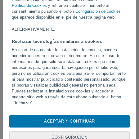
Política de Cookies
y retirar en cualquier momento el
consentimiento pulsando el botón
Configuración de cookies
Vídeos
que aparece disponible en el pie de nuestra página web.
ALTERNATIVAMENTE,
Hace 8 horas
Rechazar tecnologías similares a cookies
En caso de no aceptar la instalación de cookies, puedes
acceder a nuestro sitio web meteored.pe. En este caso, te
informamos de que solo se instalarán cookies que sean
necesarias para garantizar la navegación por el sitio web,
pero no se utilizarán cookies para analizar el comportamiento
ni para mostrar publicidad o contenido personalizado, aunque
sí podrás visualizar publicidad general no personalizada.
Puedes rechazar la instalación de cookies y acceder a
Un rayo impactó en un campo de
Erupción y actividad inte
nuestro sitio web a través de este abono pulsando el botón
fútbol en Narathiwat, Tailandia.
volcán de Fuego, Guatem
"Rechazar".
Con su consentimiento, nosotros y
nuestros socios
usamos
cookies, identificadores únicos o tecnologías similares para
ACEPTAR Y CONTINUAR
almacenar, acceder y procesar datos personales como su
Síguenos
visita en este sitio web, las direcciones IP y los
identificadores de cookies. Es posible que algunos
CONFIGURACIÓN