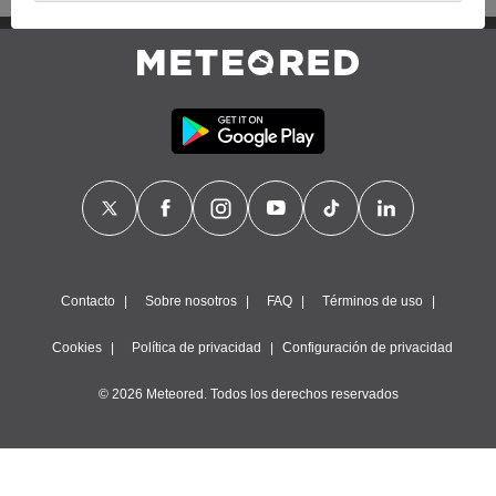
proveedores traten tus datos personales en virtud de un
interés legítimo, algo a lo que puedes oponerte. Para ello,
puede retirar su consentimiento u oponerse al tratamiento de
datos en cualquier momento haciendo clic en
"Configurar"
o
en nuestra
Política de Cookies
en este sitio web.
Nosotros y nuestros socios hacemos el siguiente
tratamiento de datos:
Almacenar la información en un dispositivo y/o acceder a
ella, uso de datos limitados para seleccionar anuncios
básicos, crear perfiles para publicidad personalizada, utilizar
perfiles para seleccionar la publicidad personalizada, crear un
perfil para personalizar el contenido, uso de perfiles para la
selección de contenido personalizado, medir el rendimiento
Contacto
Sobre nosotros
FAQ
Términos de uso
de la publicidad, medir el rendimiento del contenido,
comprender al público a través de estadísticas o a través de
Cookies
Política de privacidad
Configuración de privacidad
la combinación de datos procedentes de diferentes fuentes,
desarrollo y mejora de los servicios, uso de datos limitados
© 2026 Meteored. Todos los derechos reservados
con el objetivo de seleccionar el contenido.
Datos de localización geográfica precisa e identificación
mediante análisis de dispositivos, publicidad y contenido
personalizados, medición de publicidad y contenido,