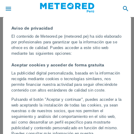
Aviso de privacidad
El contenido de Meteored.pe (meteored.pe) ha sido elaborado
por profesionales para garantizar que la información que se
ofrece es de calidad. Puedes acceder a este sitio web
mediante las siguientes opciones:
Aceptar cookies y acceder de forma gratuita
La publicidad digital personalizada, basada en la información
recogida mediante cookies o tecnologías similares, nos
permite financiar nuestra actividad para seguir ofreciéndote
contenido con altos estándares de calidad sin coste.
Un terremoto de magnitud 7.8 sacude
Pulsando el botón "Aceptar y continuar", puedes acceder a la
la isla de Mindanao, Filipinas
web aceptando la instalación de todas las cookies, ya sean
nuestras o de nuestros socios, que nos permiten el
Las autoridades locales iniciaron las labores de búsqueda y
seguimiento y análisis del comportamiento en el sitio web,
rescate entre los escombros, al tiempo que se realizan
así como desarrollar un perfil específico para mostrarte
inspecciones para determinar el alcance de los daños del temblor.
publicidad y contenido personalizado en función del mismo.
Los expertos están atentos a posibles réplicas.
Puedes consultar más información en nuestra