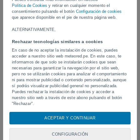
Política de Cookies
y retirar en cualquier momento el
Vídeos
consentimiento pulsando el botón
Configuración de cookies
que aparece disponible en el pie de nuestra página web.
ALTERNATIVAMENTE,
Hace 3 horas
Rechazar tecnologías similares a cookies
En caso de no aceptar la instalación de cookies, puedes
acceder a nuestro sitio web meteored.pe. En este caso, te
informamos de que solo se instalarán cookies que sean
necesarias para garantizar la navegación por el sitio web,
pero no se utilizarán cookies para analizar el comportamiento
ni para mostrar publicidad o contenido personalizado, aunque
sí podrás visualizar publicidad general no personalizada.
Puedes rechazar la instalación de cookies y acceder a
Impactante inundación repentina en
El tifón Dolphin sacude 
nuestro sitio web a través de este abono pulsando el botón
Tighrgar, Argelia.
de China
"Rechazar".
Con su consentimiento, nosotros y
nuestros socios
usamos
ACEPTAR Y CONTINUAR
Síguenos
cookies, identificadores únicos o tecnologías similares para
almacenar, acceder y procesar datos personales como su
visita en este sitio web, las direcciones IP y los
CONFIGURACIÓN
identificadores de cookies. Es posible que algunos