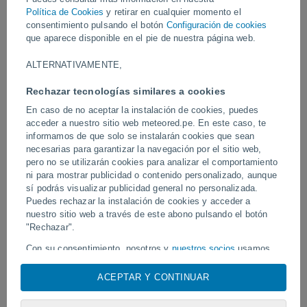
ráfagas de viento muy fuertes, levantando polvo y escombros a su
Política de Cookies
y retirar en cualquier momento el
paso.
consentimiento pulsando el botón
Configuración de cookies
que aparece disponible en el pie de nuestra página web.
Vídeos
ALTERNATIVAMENTE,
Rechazar tecnologías similares a cookies
Hace 1 hora
En caso de no aceptar la instalación de cookies, puedes
acceder a nuestro sitio web meteored.pe. En este caso, te
informamos de que solo se instalarán cookies que sean
necesarias para garantizar la navegación por el sitio web,
pero no se utilizarán cookies para analizar el comportamiento
ni para mostrar publicidad o contenido personalizado, aunque
sí podrás visualizar publicidad general no personalizada.
Puedes rechazar la instalación de cookies y acceder a
nuestro sitio web a través de este abono pulsando el botón
El tifón Dolphin sacude varias zonas
"Rechazar".
Un tornado azota Piraí do
de China
Con su consentimiento, nosotros y
nuestros socios
usamos
cookies, identificadores únicos o tecnologías similares para
almacenar, acceder y procesar datos personales como su
ACEPTAR Y CONTINUAR
visita en este sitio web, las direcciones IP y los
Síguenos
identificadores de cookies. Es posible que algunos