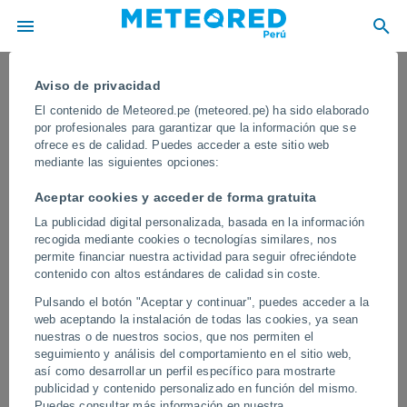
Aviso de privacidad
El contenido de Meteored.pe (meteored.pe) ha sido elaborado
por profesionales para garantizar que la información que se
ofrece es de calidad. Puedes acceder a este sitio web
mediante las siguientes opciones:
Aceptar cookies y acceder de forma gratuita
La publicidad digital personalizada, basada en la información
recogida mediante cookies o tecnologías similares, nos
permite financiar nuestra actividad para seguir ofreciéndote
contenido con altos estándares de calidad sin coste.
¡Un tornado masivo azotó Salvaterra,
Pulsando el botón "Aceptar y continuar", puedes acceder a la
Italia! Un agricultor capturó el
web aceptando la instalación de todas las cookies, ya sean
momento cuando quedó atrapado en
nuestras o de nuestros socios, que nos permiten el
seguimiento y análisis del comportamiento en el sitio web,
el tornado.
así como desarrollar un perfil específico para mostrarte
publicidad y contenido personalizado en función del mismo.
El fenómeno, de gran intensidad, se formó rápidamente y generó
Puedes consultar más información en nuestra