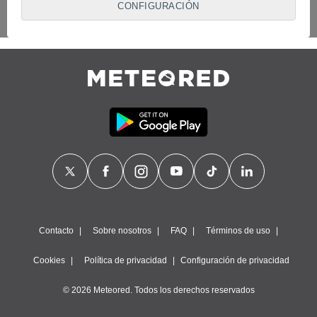
CONFIGURACIÓN
proveedores traten tus datos personales en virtud de un
interés legítimo, algo a lo que puedes oponerte. Para ello,
puede retirar su consentimiento u oponerse al tratamiento de
datos en cualquier momento haciendo clic en
"Configurar"
o
en nuestra
Política de Cookies
en este sitio web.
Nosotros y nuestros socios hacemos el siguiente
tratamiento de datos:
Almacenar la información en un dispositivo y/o acceder a
ella, uso de datos limitados para seleccionar anuncios
básicos, crear perfiles para publicidad personalizada, utilizar
perfiles para seleccionar la publicidad personalizada, crear un
perfil para personalizar el contenido, uso de perfiles para la
selección de contenido personalizado, medir el rendimiento
de la publicidad, medir el rendimiento del contenido,
comprender al público a través de estadísticas o a través de
la combinación de datos procedentes de diferentes fuentes,
Contacto
Sobre nosotros
FAQ
Términos de uso
desarrollo y mejora de los servicios, uso de datos limitados
con el objetivo de seleccionar el contenido.
Cookies
Política de privacidad
Configuración de privacidad
Datos de localización geográfica precisa e identificación
mediante análisis de dispositivos, publicidad y contenido
© 2026 Meteored. Todos los derechos reservados
personalizados, medición de publicidad y contenido,