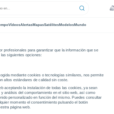
empo
Vídeos
Alertas
Mapas
Satélites
Modelos
Mundo
r profesionales para garantizar que la información que se
 las siguientes opciones:
Harbin, China
ecogida mediante cookies o tecnologías similares, nos permite
on altos estándares de calidad sin coste.
eb aceptando la instalación de todas las cookies, ya sean
 y análisis del comportamiento en el sitio web, así como
ntenido personalizado en función del mismo. Puedes consultar
alquier momento el consentimiento pulsando el botón
uestra página web.