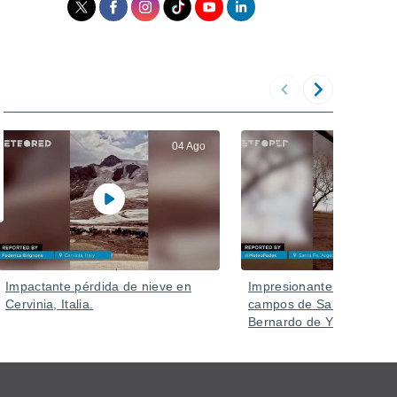
04 Ago
Impactante pérdida de nieve en
Impresionante tornado az
Cervinia, Italia.
campos de Santa Fe (Sa
Bernardo de Yrigoyen), A