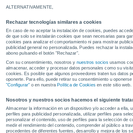
ALTERNATIVAMENTE,
Rechazar tecnologías similares a cookies
En caso de no aceptar la instalación de cookies, puedes accede
de que solo se instalarán cookies que sean necesarias para garan
cookies para analizar el comportamiento ni para mostrar publici
publicidad general no personalizada. Puedes rechazar la instala
abono pulsando el botón "Rechazar".
Con su consentimiento, nosotros y
nuestros socios
usamos cooki
almacenar, acceder y procesar datos personales como su visita e
cookies. Es posible que algunos proveedores traten tus datos pe
oponerte. Para ello, puede retirar su consentimiento u oponerse
"Configurar"
o en nuestra
Política de Cookies
en este sitio web.
Una colosal tormenta de
Nosotros y nuestros socios hacemos el siguiente trata
Almacenar la información en un dispositivo y/o acceder a ella, 
China
perfiles para publicidad personalizada, utilizar perfiles para sele
personalizar el contenido, uso de perfiles para la selección de c
En algunas zonas la visibilidad se redujo drásticame
medir el rendimiento del contenido, comprender al público a tra
en la ciudad en cuestión de pocos minutos.
procedentes de diferentes fuentes, desarrollo y mejora de los se