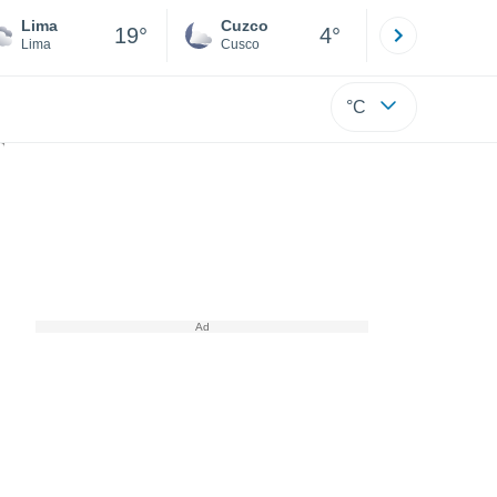
Lima
Cuzco
Puno
19°
4°
Lima
Cusco
Puno
°C