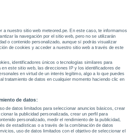
r a nuestro sitio web meteored.pe. En este caso, te informamos
tizar la navegación por el sitio web, pero no se utilizarán
dad o contenido personalizado, aunque sí podrás visualizar
ción de cookies y acceder a nuestro sitio web a través de este
es, identificadores únicos o tecnologías similares para
n este sitio web, las direcciones IP y los identificadores de
rsonales en virtud de un interés legítimo, algo a lo que puedes
 al tratamiento de datos en cualquier momento haciendo clic en
 arena azota Harbin,
miento de datos:
uso de datos limitados para seleccionar anuncios básicos, crear
ccionar la publicidad personalizada, crear un perfil para
ontenido personalizado, medir el rendimiento de la publicidad,
nte por la llegada del muro de arena y polvo que irrumpió
vés de estadísticas o a través de la combinación de datos
rvicios, uso de datos limitados con el objetivo de seleccionar el