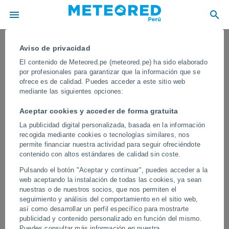
Aviso de privacidad
El contenido de Meteored.pe (meteored.pe) ha sido elaborado
por profesionales para garantizar que la información que se
ofrece es de calidad. Puedes acceder a este sitio web
mediante las siguientes opciones:
Aceptar cookies y acceder de forma gratuita
La publicidad digital personalizada, basada en la información
recogida mediante cookies o tecnologías similares, nos
permite financiar nuestra actividad para seguir ofreciéndote
contenido con altos estándares de calidad sin coste.
Una erupción del volcán Dukono
Pulsando el botón "Aceptar y continuar", puedes acceder a la
(Indonesia) acaba con la vida de
web aceptando la instalación de todas las cookies, ya sean
varios turistas
nuestras o de nuestros socios, que nos permiten el
seguimiento y análisis del comportamiento en el sitio web,
Las autoridades recuerdan que hay que mantenerse a unos 4 km
así como desarrollar un perfil específico para mostrarte
del cráter del volcán, uno de los más activos del país. Hay varios
publicidad y contenido personalizado en función del mismo.
desaparecidos.
Puedes consultar más información en nuestra