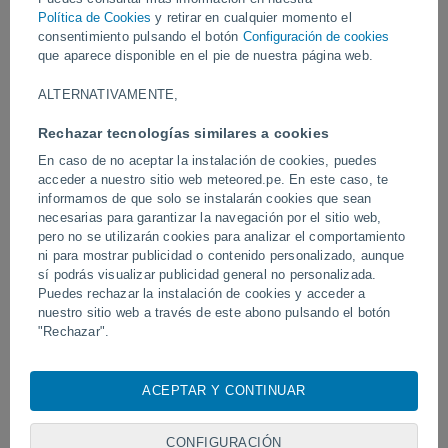
Política de Cookies
y retirar en cualquier momento el
consentimiento pulsando el botón
Configuración de cookies
Vídeos
que aparece disponible en el pie de nuestra página web.
ALTERNATIVAMENTE,
Hace 3 horas
Rechazar tecnologías similares a cookies
En caso de no aceptar la instalación de cookies, puedes
acceder a nuestro sitio web meteored.pe. En este caso, te
informamos de que solo se instalarán cookies que sean
necesarias para garantizar la navegación por el sitio web,
pero no se utilizarán cookies para analizar el comportamiento
ni para mostrar publicidad o contenido personalizado, aunque
sí podrás visualizar publicidad general no personalizada.
Puedes rechazar la instalación de cookies y acceder a
Tornados y lluvias torrenciales en
Un rayo impactó en un 
nuestro sitio web a través de este abono pulsando el botón
Pelotas, Brasil.
fútbol en Narathiwat, Tail
"Rechazar".
Con su consentimiento, nosotros y
nuestros socios
usamos
cookies, identificadores únicos o tecnologías similares para
ACEPTAR Y CONTINUAR
almacenar, acceder y procesar datos personales como su
Síguenos
visita en este sitio web, las direcciones IP y los
identificadores de cookies. Es posible que algunos
CONFIGURACIÓN