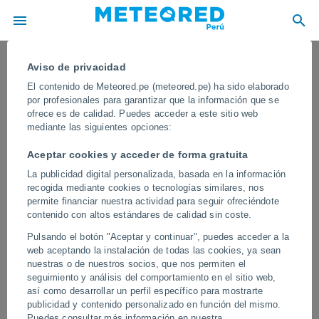
Aviso de privacidad
El contenido de Meteored.pe (meteored.pe) ha sido elaborado
por profesionales para garantizar que la información que se
ofrece es de calidad. Puedes acceder a este sitio web
mediante las siguientes opciones:
Aceptar cookies y acceder de forma gratuita
La publicidad digital personalizada, basada en la información
recogida mediante cookies o tecnologías similares, nos
permite financiar nuestra actividad para seguir ofreciéndote
contenido con altos estándares de calidad sin coste.
Una gran aurora es captada desde la
Pulsando el botón "Aceptar y continuar", puedes acceder a la
ISS
web aceptando la instalación de todas las cookies, ya sean
nuestras o de nuestros socios, que nos permiten el
Una tormenta solar severa (G4) azotó la Tierra hace unos días,
seguimiento y análisis del comportamiento en el sitio web,
provocando que las auroras se vieran en sitios muy poco
así como desarrollar un perfil específico para mostrarte
habituales.
publicidad y contenido personalizado en función del mismo.
Puedes consultar más información en nuestra