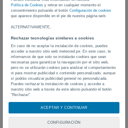
Vídeos
Política de Cookies
y retirar en cualquier momento el
consentimiento pulsando el botón
Configuración de cookies
que aparece disponible en el pie de nuestra página web.
Ayer
ALTERNATIVAMENTE,
Rechazar tecnologías similares a cookies
En caso de no aceptar la instalación de cookies, puedes
acceder a nuestro sitio web meteored.pe. En este caso, te
informamos de que solo se instalarán cookies que sean
necesarias para garantizar la navegación por el sitio web,
pero no se utilizarán cookies para analizar el comportamiento
ni para mostrar publicidad o contenido personalizado, aunque
sí podrás visualizar publicidad general no personalizada.
Tornados y lluvias torrenciales en
Un rayo impactó en un 
Pelotas, Brasil.
Puedes rechazar la instalación de cookies y acceder a
fútbol en Narathiwat, Tail
nuestro sitio web a través de este abono pulsando el botón
"Rechazar".
Con su consentimiento, nosotros y
nuestros socios
usamos
ACEPTAR Y CONTINUAR
Síguenos
cookies, identificadores únicos o tecnologías similares para
almacenar, acceder y procesar datos personales como su
visita en este sitio web, las direcciones IP y los
CONFIGURACIÓN
identificadores de cookies. Es posible que algunos