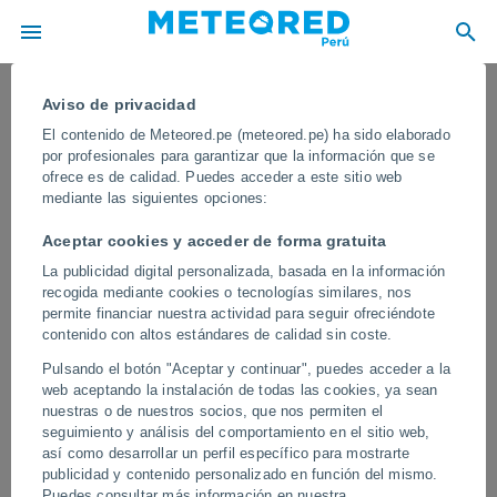
Aviso de privacidad
El contenido de Meteored.pe (meteored.pe) ha sido elaborado
por profesionales para garantizar que la información que se
ofrece es de calidad. Puedes acceder a este sitio web
mediante las siguientes opciones:
Aceptar cookies y acceder de forma gratuita
La publicidad digital personalizada, basada en la información
recogida mediante cookies o tecnologías similares, nos
permite financiar nuestra actividad para seguir ofreciéndote
contenido con altos estándares de calidad sin coste.
¡Una gran granizada causa daños muy
Pulsando el botón "Aceptar y continuar", puedes acceder a la
importantes en Florentino Ameghino,
web aceptando la instalación de todas las cookies, ya sean
Argentina! La tormenta ha dejado a su
nuestras o de nuestros socios, que nos permiten el
seguimiento y análisis del comportamiento en el sitio web,
paso fuertes lluvias y vientos intensos
así como desarrollar un perfil específico para mostrarte
en la zona
publicidad y contenido personalizado en función del mismo.
Puedes consultar más información en nuestra