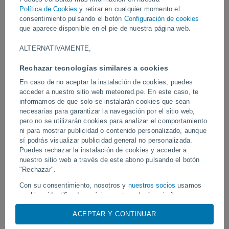
En las últimas horas se han formado tormentas muy organizadas
Política de Cookies
y retirar en cualquier momento el
en la provincia de Buenos Aires, que han dejado daños materiales
consentimiento pulsando el botón
Configuración de cookies
importantes en algunas poblaciones.
que aparece disponible en el pie de nuestra página web.
ALTERNATIVAMENTE,
Vídeos
Rechazar tecnologías similares a cookies
En caso de no aceptar la instalación de cookies, puedes
Hoy
acceder a nuestro sitio web meteored.pe. En este caso, te
informamos de que solo se instalarán cookies que sean
necesarias para garantizar la navegación por el sitio web,
pero no se utilizarán cookies para analizar el comportamiento
ni para mostrar publicidad o contenido personalizado, aunque
sí podrás visualizar publicidad general no personalizada.
Puedes rechazar la instalación de cookies y acceder a
nuestro sitio web a través de este abono pulsando el botón
"Rechazar".
Tornados y lluvias torrenciales en
Un rayo impactó en un 
Con su consentimiento, nosotros y
nuestros socios
usamos
Pelotas, Brasil.
fútbol en Narathiwat, Tail
cookies, identificadores únicos o tecnologías similares para
almacenar, acceder y procesar datos personales como su
ACEPTAR Y CONTINUAR
visita en este sitio web, las direcciones IP y los
identificadores de cookies. Es posible que algunos