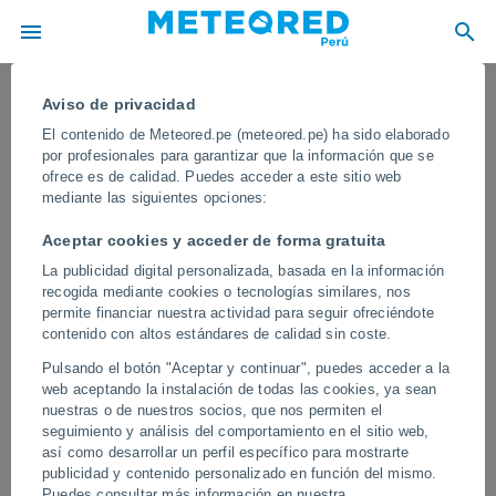
Aviso de privacidad
El contenido de Meteored.pe (meteored.pe) ha sido elaborado
por profesionales para garantizar que la información que se
ofrece es de calidad. Puedes acceder a este sitio web
mediante las siguientes opciones:
Aceptar cookies y acceder de forma gratuita
La publicidad digital personalizada, basada en la información
recogida mediante cookies o tecnologías similares, nos
permite financiar nuestra actividad para seguir ofreciéndote
contenido con altos estándares de calidad sin coste.
Una gran tormenta de granizo paraliza
Pulsando el botón "Aceptar y continuar", puedes acceder a la
Cislago, Italia
web aceptando la instalación de todas las cookies, ya sean
nuestras o de nuestros socios, que nos permiten el
La intensa granizada impidió la circulación de personas y
seguimiento y análisis del comportamiento en el sitio web,
vehículos durante unas horas, produciéndose además algunos
así como desarrollar un perfil específico para mostrarte
daños materiales en automóviles y viviendas.
publicidad y contenido personalizado en función del mismo.
Puedes consultar más información en nuestra