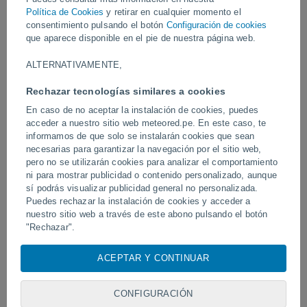
Vídeos
Política de Cookies
y retirar en cualquier momento el
consentimiento pulsando el botón
Configuración de cookies
que aparece disponible en el pie de nuestra página web.
Ayer
ALTERNATIVAMENTE,
Rechazar tecnologías similares a cookies
En caso de no aceptar la instalación de cookies, puedes
acceder a nuestro sitio web meteored.pe. En este caso, te
informamos de que solo se instalarán cookies que sean
necesarias para garantizar la navegación por el sitio web,
pero no se utilizarán cookies para analizar el comportamiento
ni para mostrar publicidad o contenido personalizado, aunque
sí podrás visualizar publicidad general no personalizada.
Un enorme diablo de polvo fue
Tornados y lluvias torren
avistado en Zapponeta, Italia
Puedes rechazar la instalación de cookies y acceder a
Pelotas, Brasil.
nuestro sitio web a través de este abono pulsando el botón
"Rechazar".
Con su consentimiento, nosotros y
nuestros socios
usamos
ACEPTAR Y CONTINUAR
Síguenos
cookies, identificadores únicos o tecnologías similares para
almacenar, acceder y procesar datos personales como su
visita en este sitio web, las direcciones IP y los
CONFIGURACIÓN
identificadores de cookies. Es posible que algunos