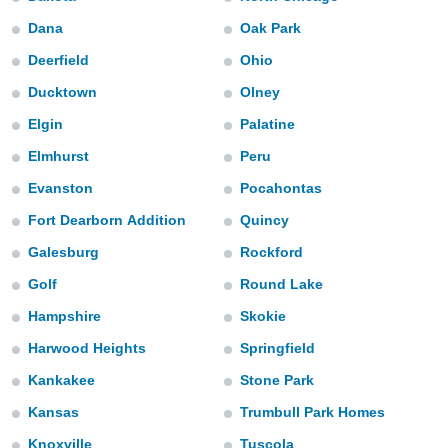
mación
ediante
Dana
Oak Park
ecnologías
Deerfield
Ohio
nos permite
estra
Ducktown
Olney
ara seguir
e contenido
Elgin
Palatine
ACEPTAR
stándares
Y
Elmhurst
Peru
sin coste.
CONTINUAR
Evanston
Pocahontas
 botón
continuar",
CONFIGURACIÓN
Fort Dearborn Addition
Quincy
der a la
ndo la
Galesburg
Rockford
 de todas
, ya sean
Golf
Round Lake
de nuestros
Hampshire
Skokie
 nos
Harwood Heights
Springfield
 y análisis
tamiento en
Kankakee
Stone Park
b, así como
Kansas
Trumbull Park Homes
un perfil
para
Knoxville
Tuscola