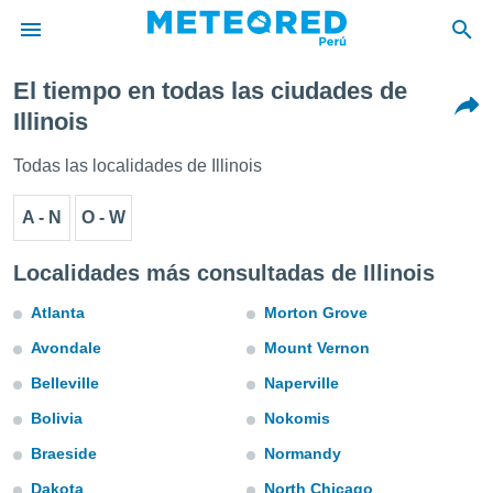
El tiempo en todas las ciudades de
privacidad
Illinois
o de
e
Todas las localidades de Illinois
e) ha sido
or
A - N
O - W
es para
ue la
 que se
Localidades más consultadas de Illinois
e calidad.
eder a este
Atlanta
Morton Grove
ediante las
opciones:
Avondale
Mount Vernon
Belleville
Naperville
ookies y
e forma
Bolivia
Nokomis
Braeside
Normandy
d digital
ada, basada
Dakota
North Chicago