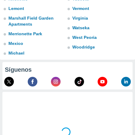
ublicidad y
Lemont
Vermont
do en
Marshall Field Garden
Virginia
 mismo.
Apartments
sultar más
Watseka
 en nuestra
Merrionette Park
 Cookies
y
West Peoria
ualquier
Mexico
Woodridge
Michael
ento
 botón
ación de
Síguenos
kies
 disponible
e nuestra
.
IVAMENTE,
as
 a cookies
 no aceptar